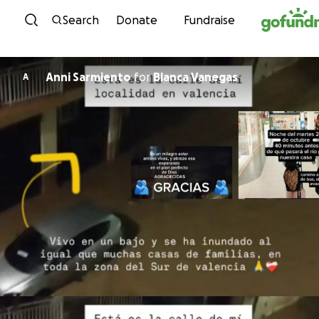
Skip to content
Search
Donate
Fundraise
Anni Sarmiento
for
Blanca Vanegas
A