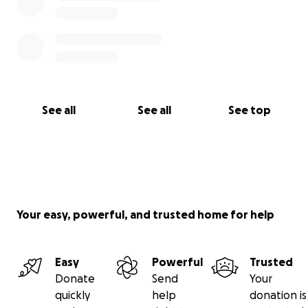
See all
See all
See top
Your easy, powerful, and trusted home for help
Easy
Powerful
Trusted
Donate
Send
Your
quickly
help
donation is