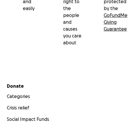
and
right to
protected
easily
the
by the
people
GoFundMe
and
Giving
causes
Guarantee
you care
about
Secondary menu
Donate
Categories
Crisis relief
Social Impact Funds