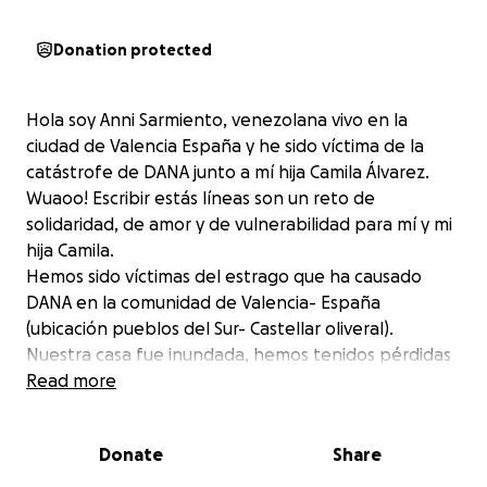
Donation protected
Hola soy Anni Sarmiento, venezolana vivo en la
ciudad de Valencia España y he sido víctima de la
catástrofe de DANA junto a mí hija Camila Álvarez.
Wuaoo! Escribir estás líneas son un reto de
solidaridad, de amor y de vulnerabilidad para mí y mi
hija Camila.
Hemos sido víctimas del estrago que ha causado
DANA en la comunidad de Valencia- España
(ubicación pueblos del Sur- Castellar oliveral).
Nuestra casa fue inundada, hemos tenidos pérdidas
materiales, no contamos con los recursos para poder
Read more
sustentar esta etapa, desconozco la magnitud de la
situación dentro de ella, más las imágenes y videos
Donate
Share
son tan aterradoras como la misma historia.