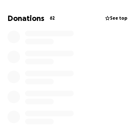
Dar ha sido siempre un valor de mí vida y de mí ✅
Marca Personal, creó en el poder de la siembra y la
Donations
62
See top
cosecha hoy estoy del lado quizás más desafiante
qué es el pedir.
El padre en su palabra dice: 'pedid y se os dará', y en
este momento requiero pedirles lo qué este a su
disponibilidad.
Es una circunstancia tan impresionante, me atrevo a
pedirles porqué me han ofrecido su ayuda y desde
ese deseo aperturó este medio para que puedan
tener un medio de apoyó para las dos.
Simplemente gracias honro sus vidas, su trabajo y su
siembra.
Esto también pasará, hecho está.