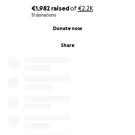
€1,982
raised
of
€2.2K
51 donations
0% complete
Donate now
Share