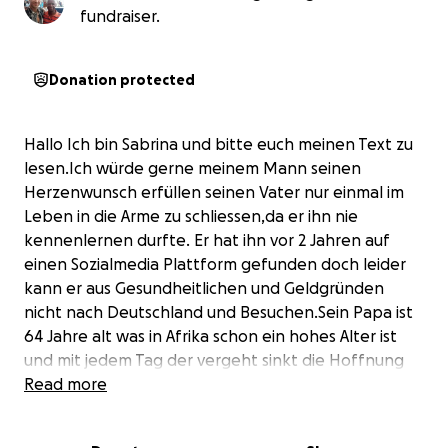
fundraiser.
Donation protected
Hallo Ich bin Sabrina und bitte euch meinen Text zu
lesen.Ich würde gerne meinem Mann seinen
Herzenwunsch erfüllen seinen Vater nur einmal im
Leben in die Arme zu schliessen,da er ihn nie
kennenlernen durfte. Er hat ihn vor 2 Jahren auf
einen Sozialmedia Plattform gefunden doch leider
kann er aus Gesundheitlichen und Geldgründen
nicht nach Deutschland und Besuchen.Sein Papa ist
64 Jahre alt was in Afrika schon ein hohes Alter ist
und mit jedem Tag der vergeht sinkt die Hoffnung
das er ihn einmal sehen kann. Sein Vater war damals
Read more
Gastarbeiter der DDR und musste
Deutschland verlassen,meine Schwiegermutter war