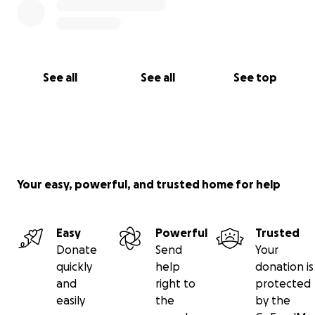
See all
See all
See top
Your easy, powerful, and trusted home for help
Easy
Powerful
Trusted
Donate
Send
Your
quickly
help
donation is
and
right to
protected
easily
the
by the