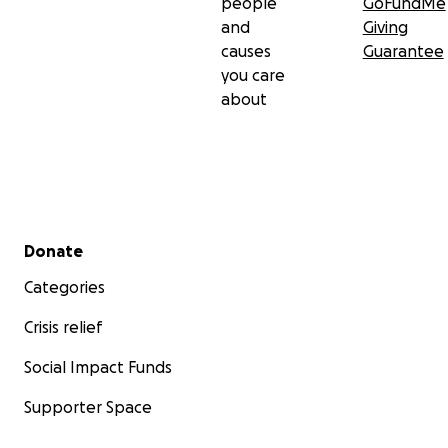
people
GoFundMe
and
Giving
causes
Guarantee
you care
about
Secondary menu
Donate
Categories
Crisis relief
Social Impact Funds
Supporter Space