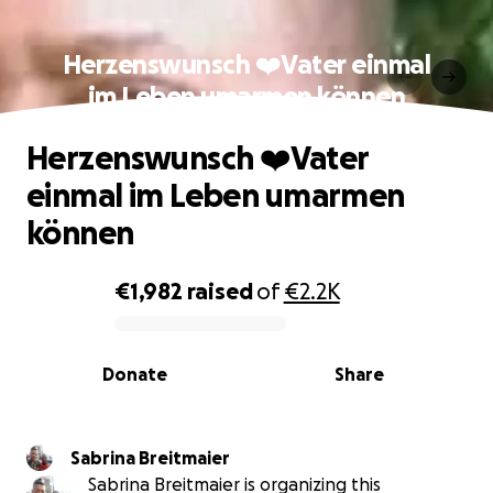
Herzenswunsch ❤️Vater einmal
im Leben umarmen können
Herzenswunsch ❤️Vater
einmal im Leben umarmen
können
€1,982
raised
of
€2.2K
0% complete
Donate
Share
Sabrina Breitmaier
Sabrina Breitmaier is organizing this