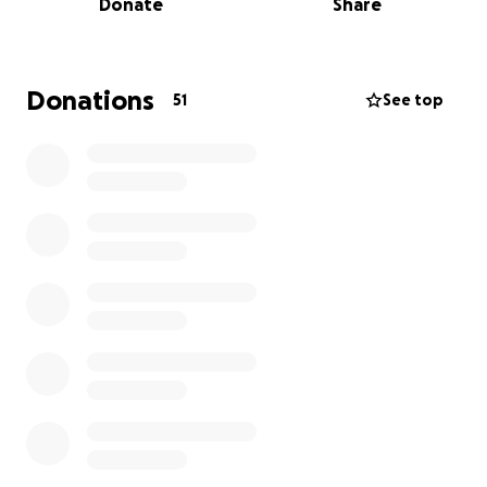
Donate
Share
damals in der 16 woche Schwanger mit ihm. Ich
hötte meinem Mann diesen Wunsch schon erfüllt
doch leider lässt es die Haushaltskasse nicht zu
,haben 4 Kids im Alter von 7,5,4,2 Jahren und da
Donations
51
See top
müssen wir jeden Cent drehen.brauchen jeden Cent
drehen.
Ich hoffe ihr helft mir ihm diese Herzangelegenheit
zu erfüllen das er auch nur einmal seinen Papa
sehen und Umarmen kann .Fotos folgen dann
natürlich :-)