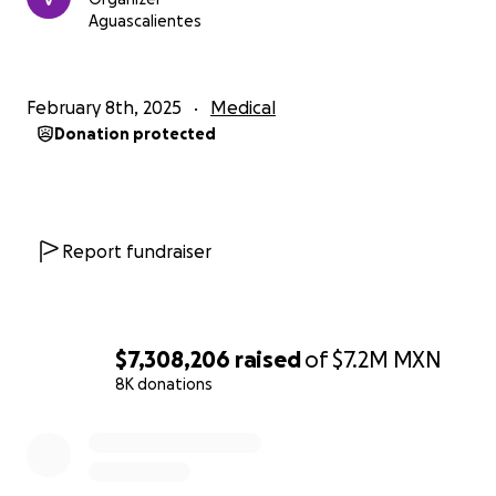
Aguascalientes
Gracias por leer, por compartir y por creer en mi
regreso.
February 8th, 2025
Medical
Donation protected
Report fundraiser
$7,308,206
raised
of
$7.2M
MXN
8K donations
0% complete