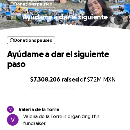
Donations paused
Ayúdame a dar el siguiente
paso
Donations paused
Ayúdame a dar el siguiente
paso
$7,308,206
raised
of
$7.2M
MXN
0% complete
Valeria de la Torre
Valeria de la Torre is organizing this
fundraiser.