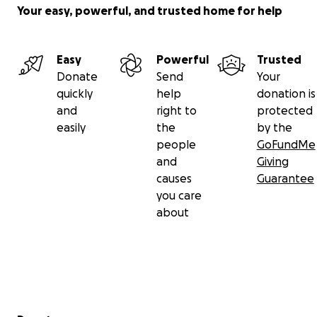
Your easy, powerful, and trusted home for help
Easy
Powerful
Trusted
Donate
Send
Your
quickly
help
donation is
and
right to
protected
easily
the
by the
people
GoFundMe
and
Giving
causes
Guarantee
you care
about
Secondary menu