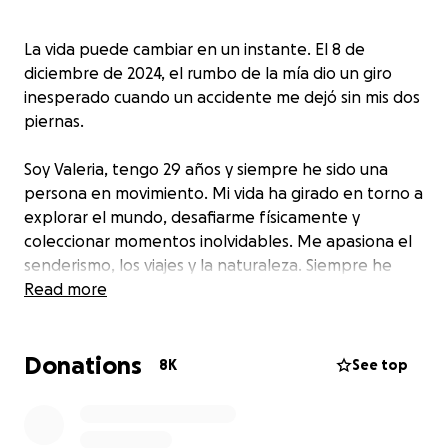
La vida puede cambiar en un instante. El 8 de
diciembre de 2024, el rumbo de la mía dio un giro
inesperado cuando un accidente me dejó sin mis dos
piernas.
Soy Valeria, tengo 29 años y siempre he sido una
persona en movimiento. Mi vida ha girado en torno a
explorar el mundo, desafiarme físicamente y
coleccionar momentos inolvidables. Me apasiona el
senderismo, los viajes y la naturaleza. Siempre he
creído que el cuerpo es una herramienta poderosa
Read more
para experimentar la vida en su máxima expresión.
Donations
Hoy, mi cuerpo ha cambiado, pero mi esencia sigue
8K
See top
intacta. Sigo soñando con nuevas aventuras, sigo
creyendo en los retos y en mi capacidad de
superarlos. Esta vez, el reto más grande es