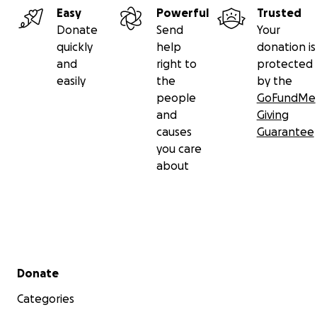
Easy
Powerful
Trusted
Donate
Send
Your
quickly
help
donation is
and
right to
protected
easily
the
by the
people
GoFundMe
and
Giving
causes
Guarantee
you care
about
Secondary menu
Donate
Categories