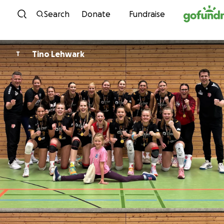
Skip to content
Search
Donate
Fundraise
Tino Lehwark
T