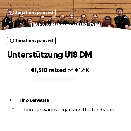
Donations paused
Unterstützung U18 DM
Donations paused
Unterstützung U18 DM
€1,310
raised
of
€1.6K
0% complete
Tino Lehwark
T
T
Tino Lehwark is organizing this fundraiser.