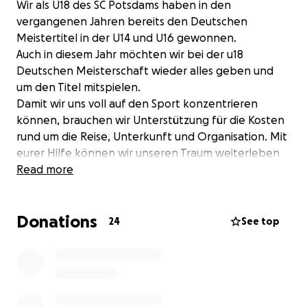
Wir als U
18 des SC Potsdams haben in den
vergangenen Jahren bereits den Deutschen
Meistertitel in der U14 und U16 gewonnen.
Auch in diesem Jahr möchten wir bei der u18
Deutschen Meisterschaft wieder alles geben und
um den Titel mitspielen.
Damit wir uns voll auf den Sport konzentrieren
können, brauchen wir Unterstützung für die Kosten
rund um die Reise, Unterkunft und Organisation. Mit
eurer Hilfe können wir unseren Traum weiterleben
und gemeinsam auf höchstem Niveau agieren.
Read more
Donations
24
See top