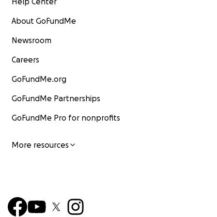
Help Center
About GoFundMe
Newsroom
Careers
GoFundMe.org
GoFundMe Partnerships
GoFundMe Pro for nonprofits
More resources