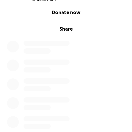
0% complete
Donate now
Share