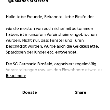
Donation protected
Hallo liebe Freunde, Bekannte, liebe Binsfelder,
wie die meisten von euch sicher mitbekommen
haben, ist in unserem Vereinsheim eingebrochen
wurden. Nicht nur, dass Fenster und Türen
beschädigt wurden, wurde auch die Geldkassette,
Spardosen der Kinder etc. entwendet.
Die SG Germania Binsfeld, organisiert regelmäßig
Veranstaltungen usw. um den Einwohnern etwas zu
bieten aber auch um den Verein, das Vereinsleben
Read more
und die Vielfalt der sportlichen Aktivitäten zu
finanzieren. Um so ärgerlicher ist es, dass skrupellose
Donate
Share
Menschen sich an dem Hab und Gut anderer
bereichern. Um solch einen Verein aufrecht zu
erhalten bedarf es viele freiwillige Helfer und jeder