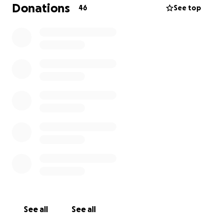
einzelne hat es verdient, dass wir gemeinsam den
Donations
46
See top
entstanden Schaden etwas mildern. Deshalb lasst
uns zusammenhalten und eine kleine Spende
geben.
Alles ist möglich, nichts muss. Falls ihr nicht spenden
könnt oder wollt dann teilt zumindestens gern
diesen Beitrag um noch mehr Menschen zu
erreichen.
Ganz herzlichen Dank im Voraus. Ihr seid Großartig.
Stefan
See all
See all