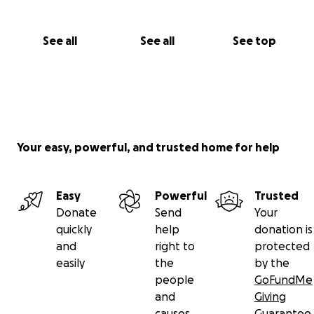
See all
See all
See top
Your easy, powerful, and trusted home for help
Easy
Powerful
Trusted
Donate
Send
Your
quickly
help
donation is
and
right to
protected
easily
the
by the
people
GoFundMe
and
Giving
causes
Guarantee