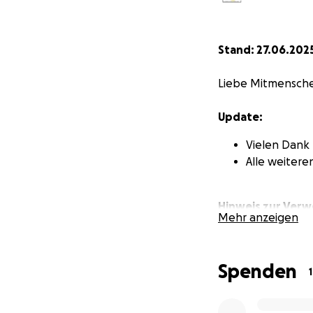
Stand: 27.06.2025
Liebe Mitmensch
Update:
Vielen Dank 
Alle weitere
Hinweis zur Ver
Mehr anzeigen
Wir sind überwälti
gesammelt – dafü
Spenden
1
Da unser ursprüng
wird, möchten wir