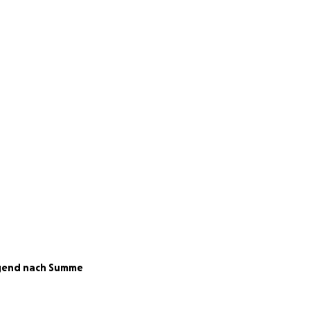
ts über 31.603 €
gend nach Summe
sst wurde und