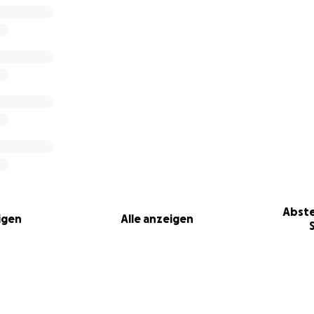
l in welcher Höhe, macht einen Unterschied und hilft der Fa
e Zeit zu kommen. Wir danken euch von Herzen für eure Gr
itte teilt diese Kampagne weitläufig, damit wir gemeinsam 
r für die Familie Conde schaffen können.
ilma Nyari und Unterstützer_innen-Gemeinschaft
Abste
igen
Alle anzeigen