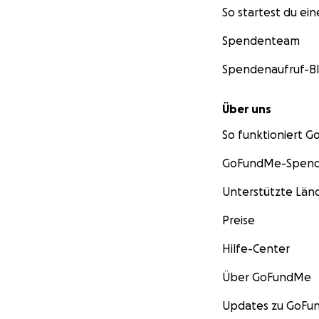
So startest du ei
Spendenteam
Spendenaufruf-B
Über uns
So funktioniert 
GoFundMe-Spend
Unterstützte Län
Preise
Hilfe-Center
Über GoFundMe
Updates zu GoF