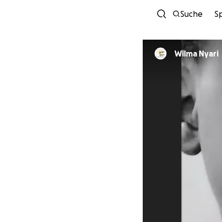
Suche
S
Wilma Nyari