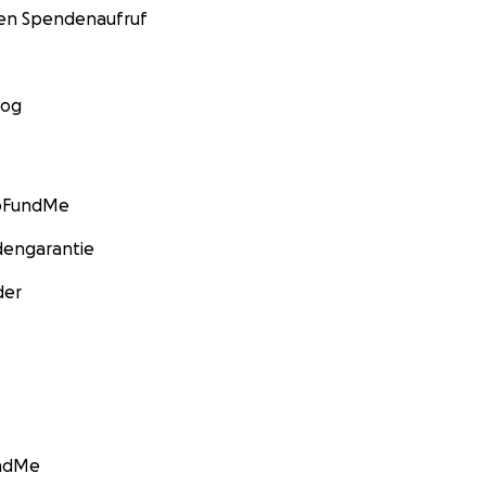
nen Spendenaufruf
log
GoFundMe
engarantie
der
undMe