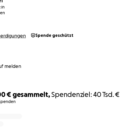
ri
 Weise ihren geliebten kleinen
Moussa Conde
, geboren am 
:in
ven
en Brand in Wilhelmshaven am 23.06.2025 verloren.
vor dem Nichts.
erdigungen
Spende geschützt
ur einen unersetzbaren Verlust erlitten, sondern auch ihr Z
Gut verloren. In dieser traumatischen Zeit stehen u.a. Je
ste Vorsitzende der Afrika Union WHV/FRI) und Wilma Nyari 
rdwest) der Familie als pädagogische Hilfe und Trauerbegl
uf melden
verschiedenen Menschen aus der Gemeinschaft haben wir d
 Leben gerufen. Wir bitten euch um Unterstützung, um der 
te Hilfe zukommen zu lassen.
00 €
gesammelt,
Spendenziel:
40 Tsd. €
 Spenden werden u.a. verwendet, um:
 Spenden
ten für Moussa zu decken
osten / Fahrten zu den Krankenhäusern / Übernachtungskos
au ihres Lebens zu ermöglichen