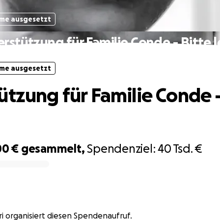
me ausgesetzt
rstützung für Familie Conde - Bitte 
me ausgesetzt
ützung für Familie Conde -
00 €
gesammelt,
Spendenziel:
40 Tsd. €
i organisiert diesen Spendenaufruf.