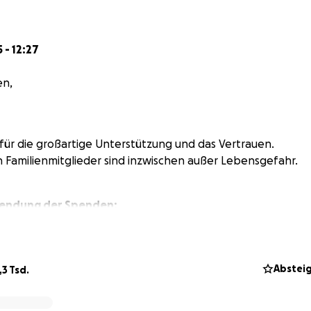
 - 12:27
en,
für die großartige Unterstützung und das Vertrauen.
n Familienmitglieder sind inzwischen außer Lebensgefahr.
wendung der Spenden:
gt von eurer Solidarität: Für die Familie Conde wurden berei
r von Herzen Danke!
Abstei
,3 Tsd.
liches Spendenziel bei 10.000 € lag und dynamisch angepa
 offen mit euch kommunizieren: