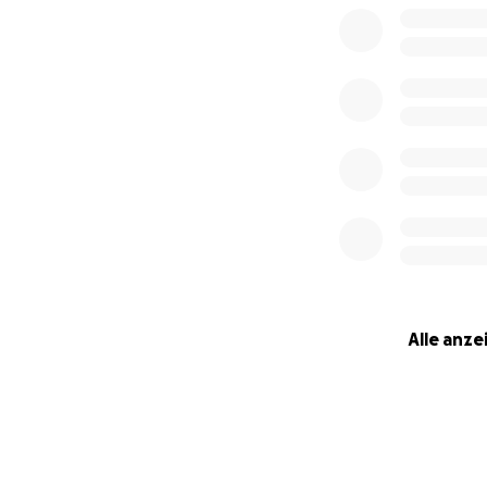
Jeder Beitrag, ega
unfassbar schwer
euer Mitgefühl. B
Hoffnungsschimme
Mit Dankbarkeit,
Jessica Obame, W
Alle anze