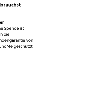
 brauchst
er
ne Spende ist
h die
ndengarantie von
undMe
geschützt