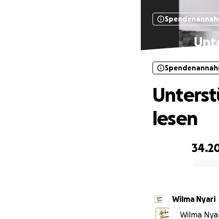
Spendenannah
Unte
Spendenannah
Unterst
lesen
34.2
0% complete
Wilma Nyari
Wilma Nyar