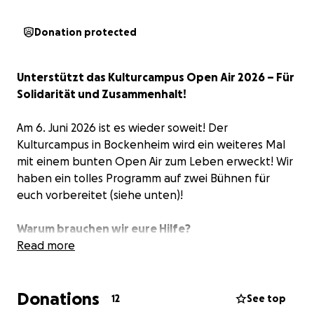
Donation protected
Unterstützt das Kulturcampus Open Air 2026 – Für
Solidarität und Zusammenhalt!
Am 6. Juni 2026 ist es wieder soweit! Der
Kulturcampus in Bockenheim wird ein weiteres Mal
mit einem bunten Open Air zum Leben erweckt! Wir
haben ein tolles Programm auf zwei Bühnen für
euch vorbereitet (siehe unten)!
Warum brauchen wir eure Hilfe?
Read more
Wir, das Bündnis Zweite Chance Campus
Bockenheim, bestehend aus soziokulturellen
Donations
Initiativen und Kulturschaffenden wollen deutlich
12
See top
machen, wie bedeutsam Kunst und Kultur für unser