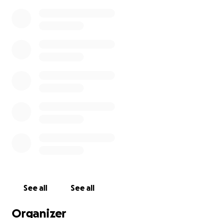
Miteinander sind und uns zusammenbringen
können. Das Ziel des Kulturcampus Open Air ist es,
Kunst und Kultur in der Stadtgesellschaft zu fördern
– frei von kommerziellen Zwängen und zugänglich
für alle.
Wir haben bereits einige Fördermittel
zusammengekratzt, aber noch längst nicht
ausreichend. Denn ein Event dieser Größe erfordert
eine solide Finanzierung, damit am Ende nicht
Einzelne auf ungedeckten Kosten sitzen bleiben.
Wofür wird das Geld genutzt?
Mit eurer Hilfe können wir unterer anderem
folgende Kosten decken:
See all
See all
Faire Bezahlung für Kulturschaffende:
Organizer