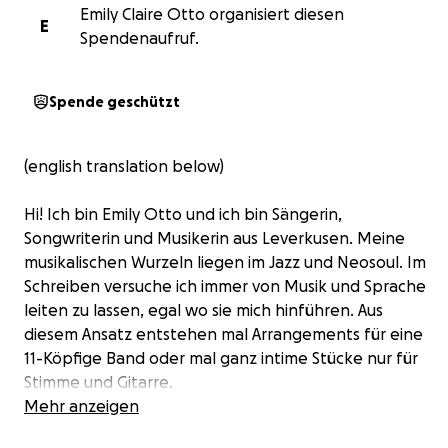
Emily Claire Otto organisiert diesen
E
Spendenaufruf.
Spende geschützt
(english translation below)
Hi! Ich bin Emily Otto und ich bin Sängerin,
Songwriterin und Musikerin aus Leverkusen. Meine
musikalischen Wurzeln liegen im Jazz und Neosoul. Im
Schreiben versuche ich immer von Musik und Sprache
leiten zu lassen, egal wo sie mich hinführen. Aus
diesem Ansatz entstehen mal Arrangements für eine
11-Köpfige Band oder mal ganz intime Stücke nur für
Stimme und Gitarre.
Mehr anzeigen
In diesem Jahr durfte ich mit meiner EP „Clover“ und