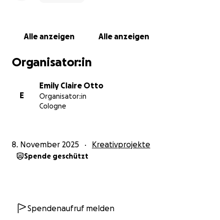
Community angewiesen um meine Projekte wirklich zu
machen. Deshalb sammle ich 3000€ für Studiomieten,
Session Musiker, Produktion und alles andere, dass die
Alle anzeigen
Alle anzeigen
Musik an die Welt bringt.
Organisator:in
Ich bin mir noch nicht sicher wie das Endergebnis
aussehen wird. Vielleicht wird es noch eine EP, eine
Emily Claire Otto
Handvoll Singles oder der Anfang eines Debüt-Albums.
E
Organisator:in
Ich weiß aber eins: Die Lieder sind bereit, die
Cologne
Menschen sind bereit und die Energie ist da. Es
braucht nur noch einen kleinen Anstoß, um
Wirklichkeit zu werden.
8. November 2025
Kreativprojekte
Spende geschützt
Egal, ob euch “Clover” berührt hat, ihr eines meiner
Konzerte erlebt habt oder einfach nur daran glaubt,
dass unabhängige Musik eine Chance verdient: Helft
mir, diesen nächsten Schritt zu gehen!
Spendenaufruf melden
Jeder Beitrag zählt.