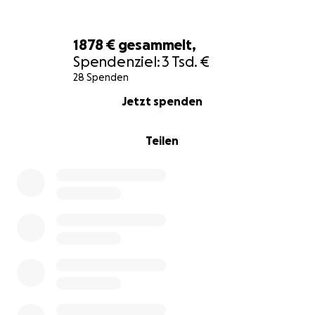
Danke fürs Mit-Träumen
1878 €
gesammelt,
Spendenziel:
3 Tsd. €
emi <3
28 Spenden
0% complete
Jetzt spenden
English Translation
Teilen
Hi! I’m Emily Otto, a singer, songwriter, and musician
from Leverkusen, Germany. My roots are in Jazz and
neosoul and I strive to write in a way that honors
music and language itself. For me that spans
everything from a full 11-person band to stripped-
down acoustic arrangements. I’m always trying to
listen to where songs and words want to go.
In 2025, with the release of my debut EP Clover and
my performance at the Leverkusen Jazz Festival, I hit