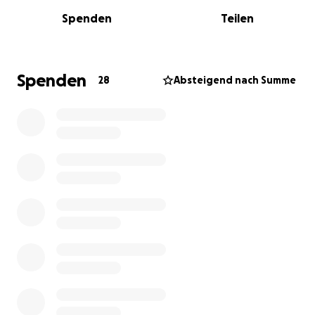
meinen Auftritten bei den Leverkusener Jazztagen
Spenden
Teilen
zwei Meilensteine erreichen. Dank dem FUTURE
SOUNDS Preis und der Resident Artist
Popmusikförderung, konnte ich zum ersten mal meine
Musik professionell aufnehmen und produzieren. Es
Spenden
28
Absteigend nach Summe
ist bisher die erfüllendste Arbeit gewesen, die ich
gemacht hab. Es ist so schön zu erleben, wie die Musik
Menschen berührt.
Jetzt möchte ich nur noch mehr Musik machen! In den
letzten Monaten habe ich viele neue Lieder
geschrieben. Einige davon kennen ein paar von euch
schon von meinen Livekonzerten und andere sind
brandneu und ungehört. Alles was ich wirklich tun
möchte ist diese Songs aufzunehmen und sie mit der
Welt teilen.
Als independent Künstlerin ohne Label, Agentur oder
Management bin ich auf die Unterstützung meiner