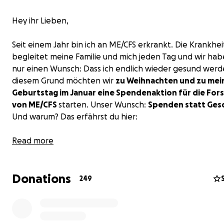
Hey ihr Lieben,
Seit einem Jahr bin ich an ME/CFS erkrankt. Die Krankhei
begleitet meine Familie und mich jeden Tag und wir hab
nur einen Wunsch: Dass ich endlich wieder gesund werd
diesem Grund möchten wir
zu Weihnachten und zu mei
Geburtstag im Januar eine Spendenaktion für die For
von ME/CFS
starten. Unser Wunsch:
Spenden statt Ges
Und warum? Das erfährst du hier:
Zu meiner Geschichte:
Read more
Im Oktober 2023 bin ich an Long COVID bzw. ME/CFS erk
Davor stand ich mitten im Leben: Ich habe Psychologie s
Donations
nebenher gekellnert, war viel und gerne in der Natur
249
unterwegs, habe mich ehrenamtlich engagiert und reg
Sport gemacht. Durch die Krankheit musste ich all das au
legen und wieder bei meinen Eltern einziehen, da ich st