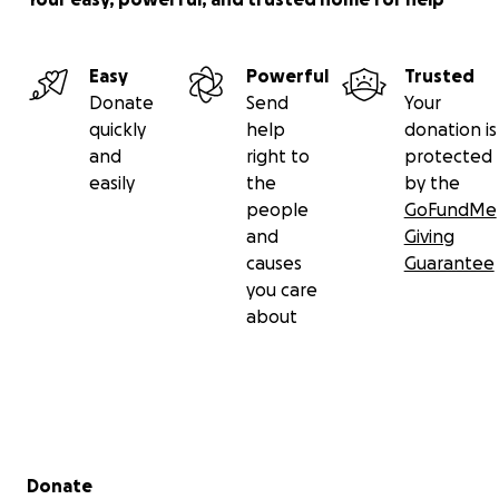
Easy
Powerful
Trusted
Donate
Send
Your
quickly
help
donation is
and
right to
protected
easily
the
by the
people
GoFundMe
and
Giving
causes
Guarantee
you care
PS: Ich würde mich sehr freuen, wenn Du meinen Spend
about
mit Freunden, Familie oder auf Social Media Plattformen 
Secondary menu
Donate