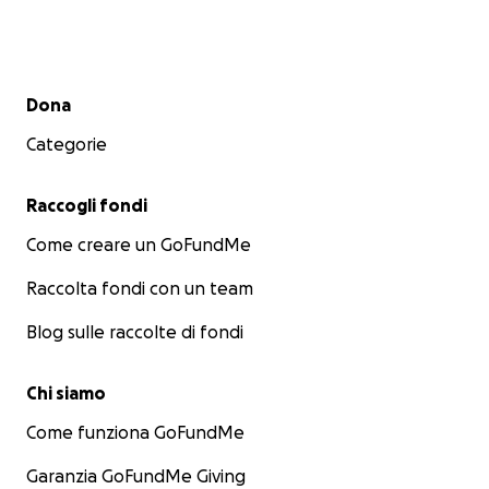
Sosteniamo la ricerca oncologica attraverso la Fondazio
Oncologia Niguarda ETS presso l’Oncologia dell’Ospeda
Niguarda affinché nessun altro giovane subisca la sorte 
figlia.
Menu secondario
Dona
Categorie
Raccogli fondi
Come creare un GoFundMe
Raccolta fondi con un team
Blog sulle raccolte di fondi
Chi siamo
Come funziona GoFundMe
Garanzia GoFundMe Giving