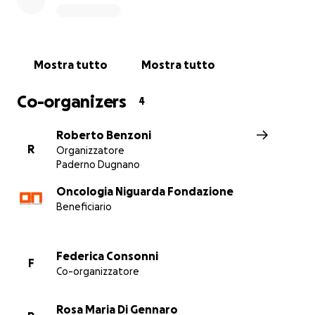
Mostra tutto
Mostra tutto
Co-organizers
4
Roberto Benzoni
R
Organizzatore
Paderno Dugnano
Oncologia Niguarda Fondazione
Beneficiario
Dopo essersi dedicata con impegno agli studi e al lavoro
Federica Consonni
F
diventare avvocato, aver aperto il proprio studio e aver
Co-organizzatore
tutto sé stessa alla famiglia, crescendo due giovani raga
amore e autorevolezza, questa donna coraggiosa ha dec
Rosa Maria Di Gennaro