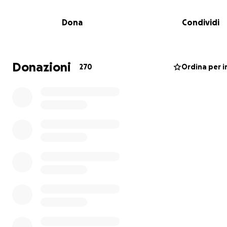
Dona
Condividi
Donazioni
270
Ordina per 
Questo progetto è fortemente voluto da Rosi e Robert
genitori di
Giada
scomparsa a 49 anni a causa di un tumo
pancreas, un male molto aggressivo, che ogni anno, col
persone sempre più giovani.
Giada era una persona che amava la vita, leale, forte, c
e determinata, moglie e madre di due ragazzi, figlia e sor
presente, amica preziosa, dedita al volontariato, appass
sport e della professione che si era scelta, l’avvocato, 
fortemente voluto e coltivato con passione, impegno e
dedizione.