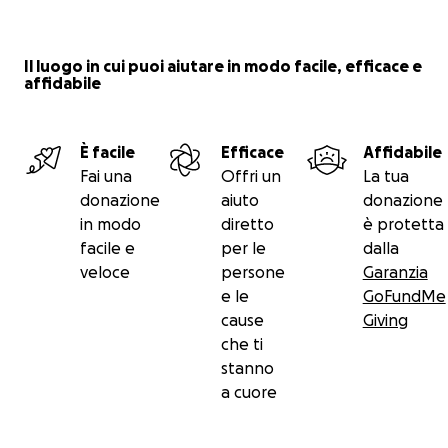
anno la nostra Giada ci ha lasciato, lasciando un vuoto 
ma anche tanti sorrisi nelle persone che le han voluto 
Il luogo in cui puoi aiutare in modo facile, efficace e
che sono state da lei ricambiate con generosità.
affidabile
È facile
Efficace
Affidabile
Fai una
Offri un
La tua
donazione
aiuto
donazione
in modo
diretto
è protetta
facile e
per le
dalla
veloce
persone
Garanzia
e le
GoFundMe
cause
Giving
che ti
stanno
a cuore