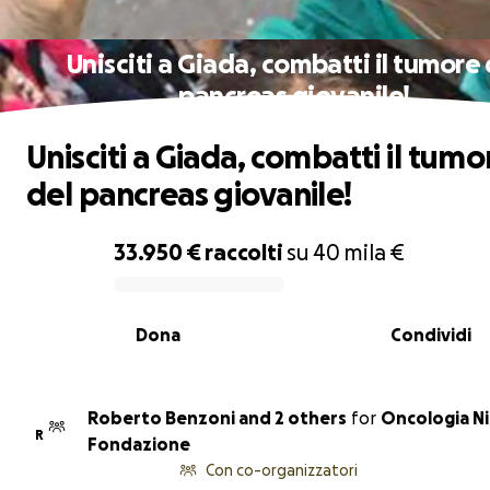
Unisciti a Giada, combatti il tumore 
pancreas giovanile!
Unisciti a Giada, combatti il tumo
del pancreas giovanile!
33.950 €
raccolti
su
40 mila €
0% complete
Dona
Condividi
Roberto Benzoni and 2 others
for
Oncologia N
R
Fondazione
Con co-organizzatori