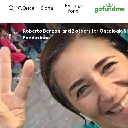
Raccogli
Vai al contenuto
Cerca
Dona
fondi
Roberto Benzoni and 2 others
for
Oncologia N
R
Fondazione