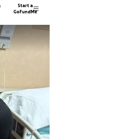
n
Start a
GoFundMe