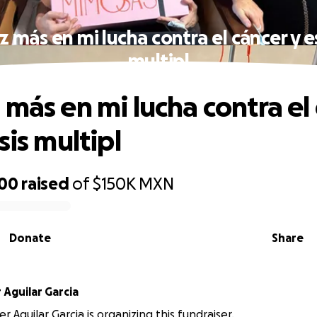
 más en mi lucha contra el cáncer y e
multipl
 más en mi lucha contra el
sis multipl
000
raised
of
$150K
MXN
Donate
Share
 Aguilar Garcia
r Aguilar Garcia is organizing this fundraiser.