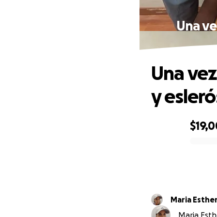
Una vez
Una vez
y esleró
$19,
0% complete
Maria Esther
Maria Esthe