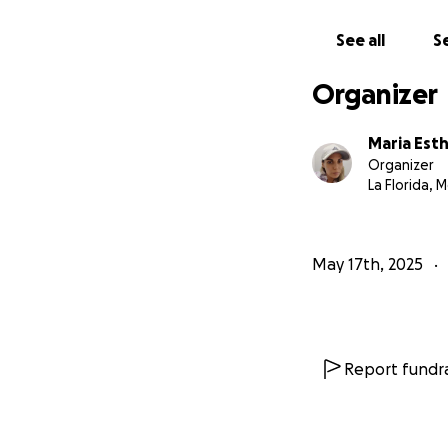
See all
Se
Organizer
Maria Esth
Organizer
La Florida, 
Los trombos son c
corazón. Estos co
graves. Cuando un
May 17th, 2025
circulación hacia 
un infarto o un a
Report fundra