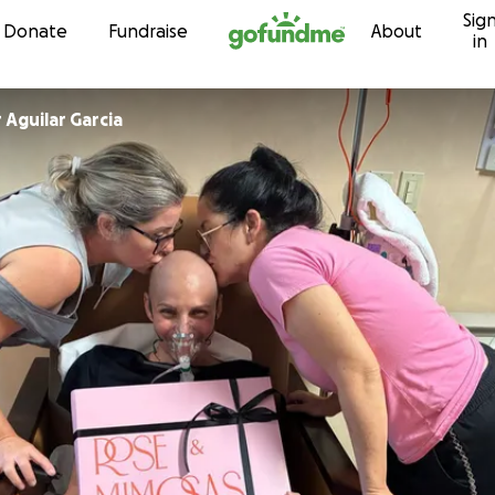
Sig
Skip to content
Donate
Fundraise
About
in
 Aguilar Garcia