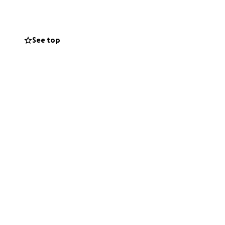
ubrir
ensa de esperanza
See top
emorragia y un
 zona crítica.
 tratamiento se
strarse