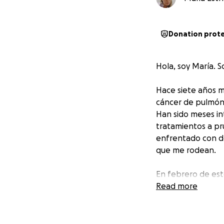
Donation prot
Hola, soy María. 
Hace siete años m
cáncer de pulmón 
Han sido meses int
tratamientos a pr
enfrentado con do
que me rodean.
En febrero de est
por un hongo que
Read more
al 40 % de su capa
bien y sentirme m