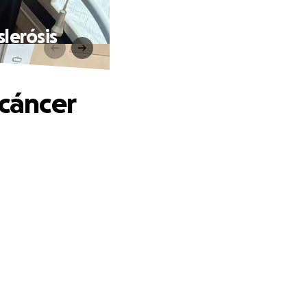
slerósis
 cáncer