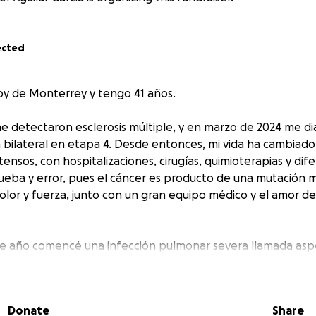
ected
Soy de Monterrey y tengo 41 años.
e detectaron esclerosis múltiple, y en marzo de 2024 me d
bilateral en etapa 4. Desde entonces, mi vida ha cambiad
ensos, con hospitalizaciones, cirugías, quimioterapias y dif
ueba y error, pues el cáncer es producto de una mutación m
lor y fuerza, junto con un gran equipo médico y el amor 
e año comencé una infección pulmonar severa llamada aspe
 dañó gravemente mis pulmones, deteriorándolos y dejánd
cidad normal. Por ello, necesito oxígeno las 24 horas del dí
ejor.
Donate
Share