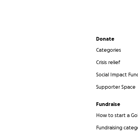
A ti que hoy me le
diagnóstico. Nada
de transformar el 
Ama la vida con to
Secondary menu
Donate
Hoy, a pesar de tod
Categories
Crisis relief
Social Impact Fun
Supporter Space
Fundraise
How to start a 
Fundraising categ