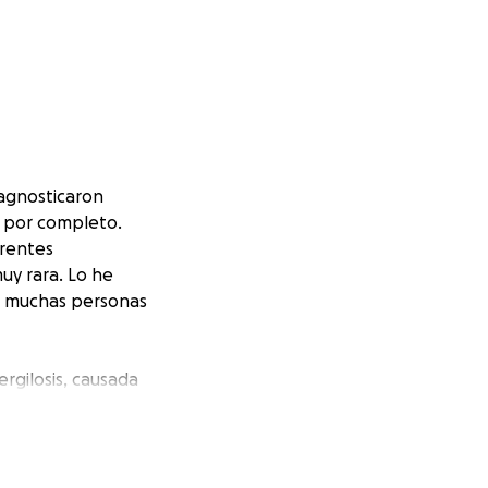
iagnosticaron
o por completo.
erentes
uy rara. Lo he
de muchas personas
rgilosis, causada
olos funcionando
a para respirar