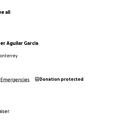
e all
er Aguilar Garcia
Monterrey
oágulos de sangre que se forman dentro de los vasos sang
águlos pueden bloquear el flujo normal de la sangre y caus
 trombo está en el corazón, puede ser peligroso porque p
Emergencies
Donation protected
el resto del cuerpo o incluso desprenderse y viajar a otros 
ccidente cerebrovascular.
iser