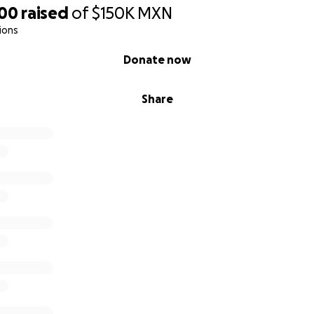
000
raised
of
$150K
MXN
ions
Donate now
Share