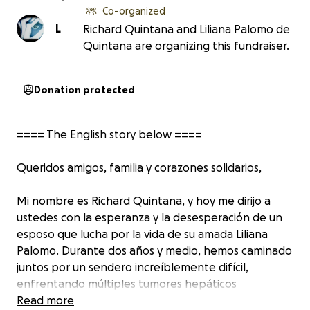
Co-organized
L
Richard Quintana and Liliana Palomo de
Quintana are organizing this fundraiser.
Donation protected
==== The English story below ====
Queridos amigos, familia y corazones solidarios,
Mi nombre es Richard Quintana, y hoy me dirijo a
ustedes con la esperanza y la desesperación de un
esposo que lucha por la vida de su amada Liliana
Palomo. Durante dos años y medio, hemos caminado
juntos por un sendero increíblemente difícil,
enfrentando múltiples tumores hepáticos
(hepatocarcinomas) que han intentado apagar su luz
Read more