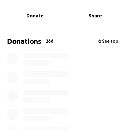
y han transformado nuestras vidas por completo. Lo
que comenzó como un diagnóstico devastador se ha
Donate
Share
convertido en una prueba diaria de amor, resistencia
y la inquebrantable voluntad de Liliana por vivir.
La Lucha de Liliana: Una Situación Crítica
Donations
266
See top
Liliana es una mujer llena de alegría y sueños, pero
hoy su vida pende de un hilo. No solo enfrenta
tumores que continúan apareciendo, sino que la
enfermedad hepática avanzada ha desencadenado
complicaciones que amenazan su vida a cada
instante:
Peligrosas caídas de presión arterial que la
debilitan súbitamente.
Un conteo de plaquetas críticamente bajo,
aumentando el riesgo de hemorragias.