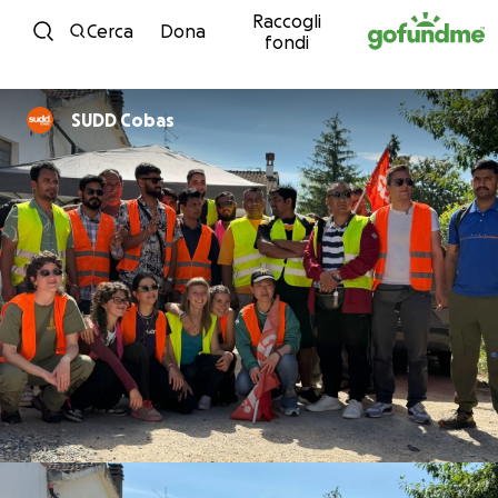
Raccogli
Vai al contenuto
Cerca
Dona
fondi
SUDD Cobas