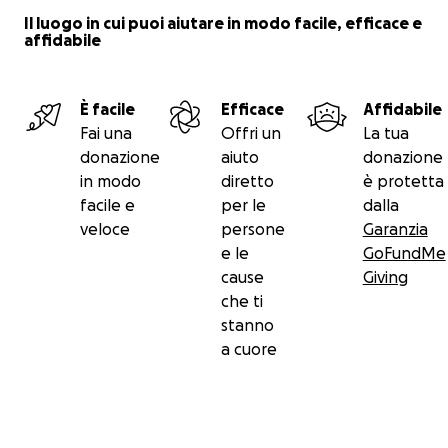
Il luogo in cui puoi aiutare in modo facile, efficace e
affidabile
È facile
Efficace
Affidabile
Fai una
Offri un
La tua
donazione
aiuto
donazione
in modo
diretto
è protetta
facile e
per le
dalla
veloce
persone
Garanzia
e le
GoFundMe
cause
Giving
che ti
stanno
a cuore