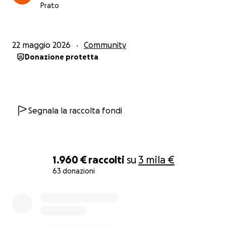
temporaneo. Questo è il motivo del crowdfunding.
Prato
I soldi verranno impiegati per sostenere le spese di
una soluzione abitativa temporanea, in attesa che
22 maggio 2026
Community
la lotta gli permetta di ottenere ciò che gli spetta.
Donazione protetta
Segnala la raccolta fondi
1.960 €
raccolti
su
3 mila €
63 donazioni
0% complete