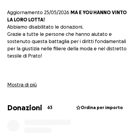
Aggiornamento 25/05/2026
MA E YOU HANNO VINTO
LA LORO LOTTA!
Abbiamo disabilitato le donazioni.
Grazie a tutte le persone che hanno aiutato e
sostenuto questa battaglia per i diritti fondamentali
per la giustizia nelle filiere della moda e nel distretto
tessile di Prato!
Mostra di più
Donare a questo crowdfunding fa la differenza
per Ma e You.
Donazioni
63
Ordina per importo
Lavorano da 2 anni alla Confezione Jia Yang di Prato.
Attaccano bottoni sui vestiti, pagati a cottimo 3
centesimi a bottone, costretti a stare in fabbrica