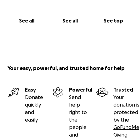
See all
See all
See top
Your easy, powerful, and trusted home for help
Easy
Powerful
Trusted
Donate
Send
Your
quickly
help
donation is
and
right to
protected
easily
the
by the
people
GoFundMe
and
Giving