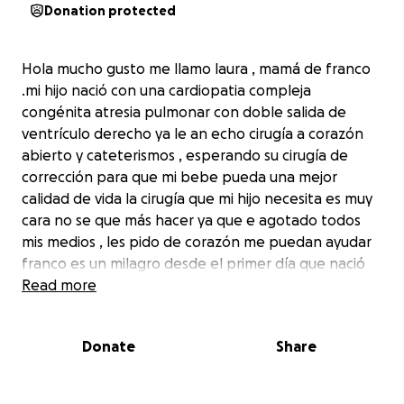
Donation protected
Hola mucho gusto me llamo laura , mamá de franco
.mi hijo nació con una cardiopatia compleja
congénita atresia pulmonar con doble salida de
ventrículo derecho ya le an echo cirugía a corazón
abierto y cateterismos , esperando su cirugía de
corrección para que mi bebe pueda una mejor
calidad de vida la cirugía que mi hijo necesita es muy
cara no se que más hacer ya que e agotado todos
mis medios , les pido de corazón me puedan ayudar
franco es un milagro desde el primer día que nació
me dijeron que no hiba a vivir hoy tiene 2 años 11
Read more
meses gracias a Dios, mi hijo satura a 75 casándose
para comer o hacer alguna actividad, muchas gracias
Donate
Share
por leerme soy una mamá que pide salud para mi hijo
gracias
Antes de hacerle su cirugía, necesitan ponerle otra