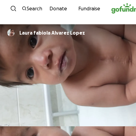
Skip to content
Search
Donate
Fundraise
Laura fabiola Alvarez Lopez