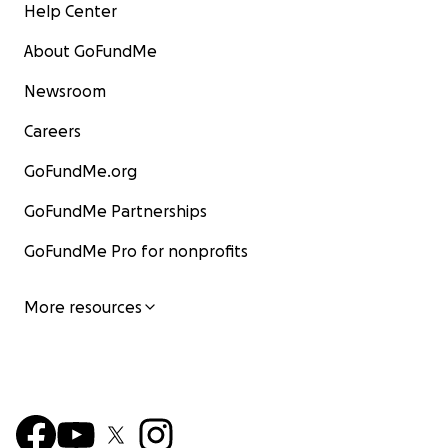
Help Center
About GoFundMe
Newsroom
Careers
GoFundMe.org
GoFundMe Partnerships
GoFundMe Pro for nonprofits
More resources