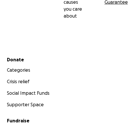
causes
Guarantee
you care
about
Secondary menu
Donate
Categories
Crisis relief
Social Impact Funds
Supporter Space
Fundraise