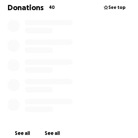
fistula en su corazón, ya tiene una solo que se
Donations
40
See top
coágulos y tiene un stem el cual también está
coagulada:(
See all
See all