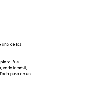
e uno de los
pleto: fue
 verlo inmóvil,
 Todo pasó en un
cial, así que
 su movilidad y
está en nuestras
 real de cirugías,