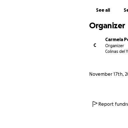
See all
Se
Organizer
Carmela P
C
Organizer
Colinas del
November 17th, 2
Report fundra