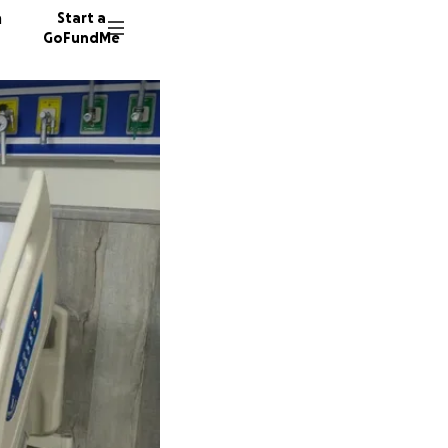
n
Start a
GoFundMe