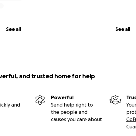
See all
See all
werful, and trusted home for help
Powerful
Tru
ickly and
Send help right to
Your
the people and
pro
causes you care about
GoF
Gua