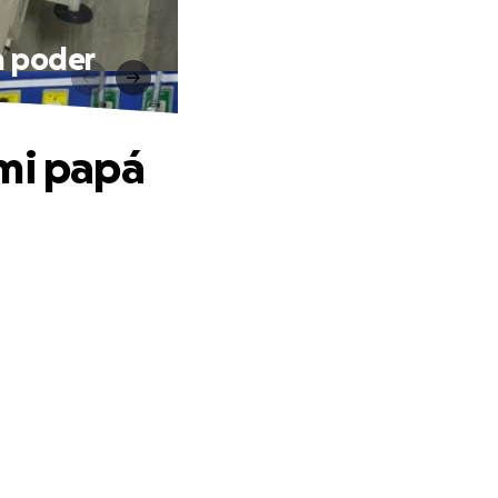
n poder
 mi papá