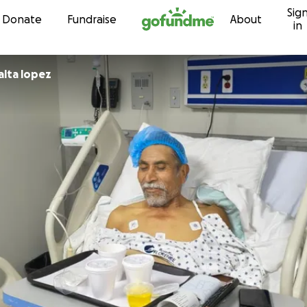
Sig
Skip to content
Donate
Fundraise
About
in
alta lopez