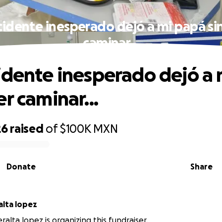
cidente inesperado dejó a mi papá si
caminar...
idente inesperado dejó a
r caminar...
26
raised
of
$100K
MXN
Donate
Share
alta lopez
ralta lopez is organizing this fundraiser.