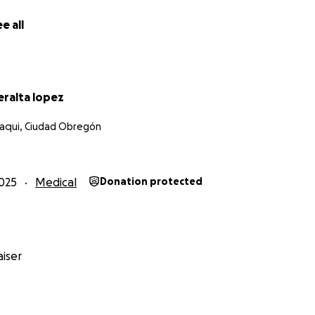
e all
eralta lopez
 Yaqui, Ciudad Obregón
025
Medical
Donation protected
iser