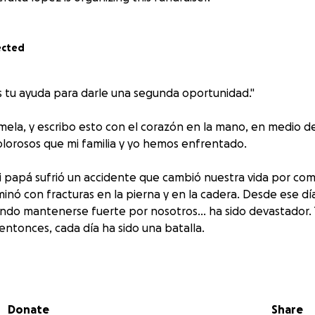
ected
s tu ayuda para darle una segunda oportunidad."
ela, y escribo esto con el corazón en la mano, en medio d
orosos que mi familia y yo hemos enfrentado.
i papá sufrió un accidente que cambió nuestra vida por com
inó con fracturas en la pierna y en la cadera. Desde ese día,
ando mantenerse fuerte por nosotros… ha sido devastador.
entonces, cada día ha sido una batalla.
que, en el momento del accidente, mi papá no tenía seguro so
r de inmediato y buscar atención médica privada para salvar
ones mayores. Como familia, estamos haciendo todo lo que 
Donate
Share
sumiendo nuestra parte de los gastos; sin embargo, el costo