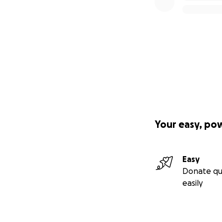
Your easy, po
Easy
Donate qu
easily