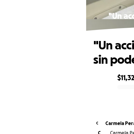
"Un ac
"Un acc
sin pode
$11,3
0% complete
Carmela Per
C
C
Carmela Pe