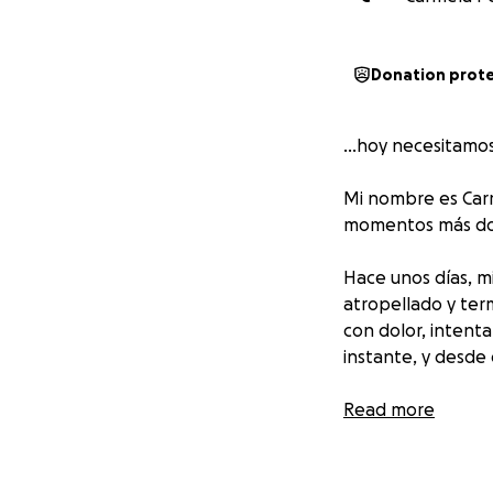
Donation prot
...hoy necesitamo
Mi nombre es Carm
momentos más dol
Hace unos días, m
atropellado y term
con dolor, intent
instante, y desde 
Lo más difícil es 
Read more
tuvimos que actua
evitar complicaci
manos y estamos a