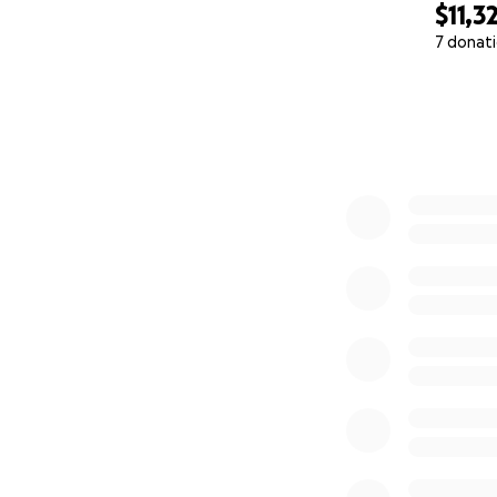
$11,3
7 donat
0% complete