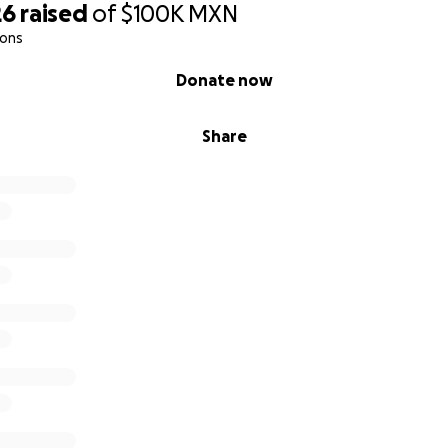
26
raised
of
$100K
MXN
ions
Donate now
Share