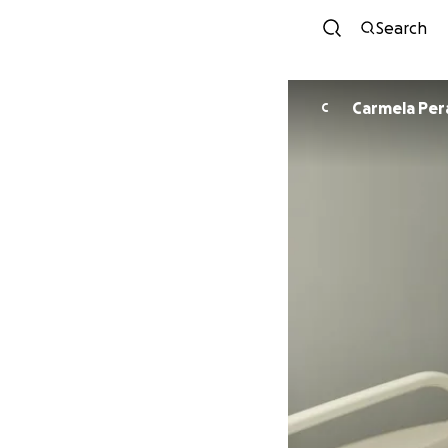
Search
Carmela Per
C