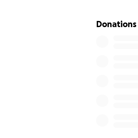
hospitalización, 
cubrir solos.
Donations
Por eso hoy recur
Cada aporte ayuda
para que mi papá 
Si en este momen
Gracias por leer nu
Gracias por tu ap
En estos días tan 
rayo de esperanz
De corazón, gracia