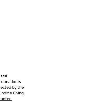
sted
 donation is
tected by the
undMe Giving
rantee