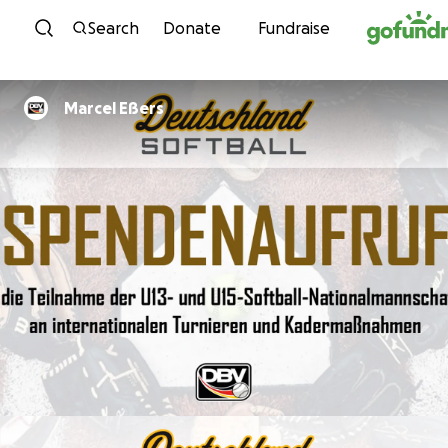
Skip to content
Search
Donate
Fundraise
Marcel Eßers