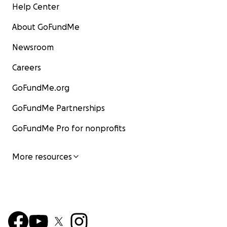
Help Center
About GoFundMe
Newsroom
Careers
GoFundMe.org
GoFundMe Partnerships
GoFundMe Pro for nonprofits
More resources