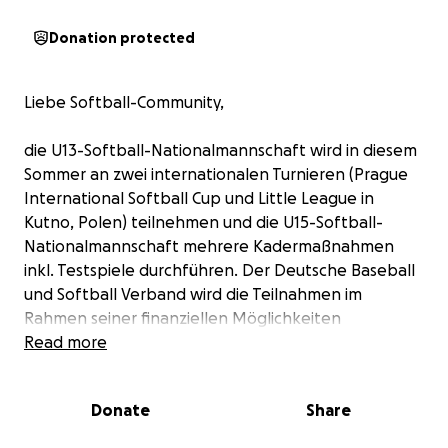
Donation protected
Liebe Softball-Community,
die U13-Softball-Nationalmannschaft wird in diesem
Sommer an zwei internationalen Turnieren (Prague
International Softball Cup und Little League in
Kutno, Polen) teilnehmen und die U15-Softball-
Nationalmannschaft mehrere Kadermaßnahmen
inkl. Testspiele durchführen. Der Deutsche Baseball
und Softball Verband wird die Teilnahmen im
Rahmen seiner finanziellen Möglichkeiten
unterstützen. Da es keine zusätzlichen staatlichen
Read more
Förderungen gibt, müssen die Familien der
Spielerinnen die Restkosten als Eigenanteil selber
Donate
Share
tragen.