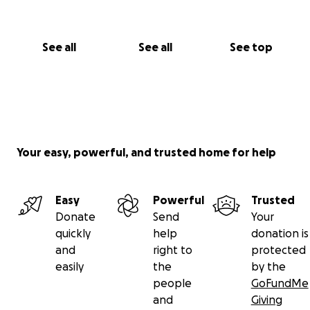
See all
See all
See top
Your easy, powerful, and trusted home for help
Easy
Powerful
Trusted
Donate
Send
Your
quickly
help
donation is
and
right to
protected
easily
the
by the
people
GoFundMe
and
Giving