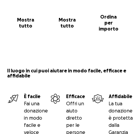
Ordina
Mostra
Mostra
per
tutto
tutto
importo
Il luogo in cui puoi aiutare in modo facile, efficace e
affidabile
È facile
Efficace
Affidabile
Fai una
Offri un
La tua
donazione
aiuto
donazione
in modo
diretto
è protetta
facile e
per le
dalla
veloce
persone
Garanzia