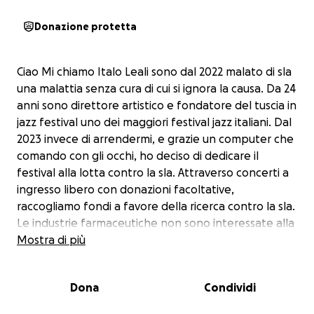
Donazione protetta
Ciao Mi chiamo Italo Leali sono dal 2022 malato di sla
una malattia senza cura di cui si ignora la causa. Da 24
anni sono direttore artistico e fondatore del tuscia in
jazz festival uno dei maggiori festival jazz italiani. Dal
2023 invece di arrendermi, e grazie un computer che
comando con gli occhi, ho deciso di dedicare il
festival alla lotta contro la sla. Attraverso concerti a
ingresso libero con donazioni facoltative,
raccogliamo fondi a favore della ricerca contro la sla.
Le industrie farmaceutiche non sono interessate alla
ricerca in quanto poco redditizia, come per tutte le
Mostra di più
malattie rare. Precisiamo che tutti i fondi raccolti ai
concerti o tramite bonifico bancario diretto
Dona
Condividi
all'associazione jazz in italy vengono devoluti
direttamente alla Fondazione Serena Onlus Centro