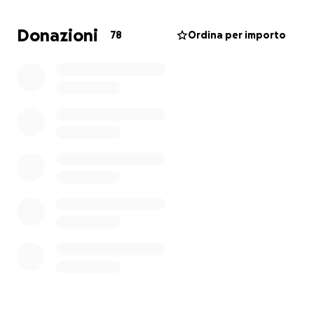
Clinico Nemo per la ricerca sulle malattie neuro
degenerative come sla e sclerosi multipla.
Donazioni
78
Ordina per importo
Il Tuscia in jazz for sla coinvolge Università della
Tuscia, Vescovo di Viterbo, provincia di Viterbo,
decine di comuni e privati grazie alla campagna
promossa in collaborazione con Tusciaweb.