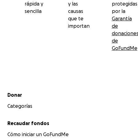
rápida y
y las
protegidas
sencilla
causas
por la
que te
Garantía
importan
de
donacione
de
GoFundMe
Menú secundario
Donar
Categorías
Recaudar fondos
Cómo iniciar un GoFundMe