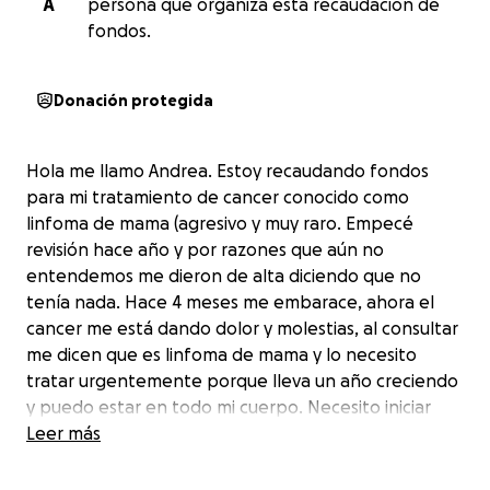
A
persona que organiza esta recaudación de
fondos.
Donación protegida
Hola me llamo Andrea. Estoy recaudando fondos
para mi tratamiento de cancer conocido como
linfoma de mama (agresivo y muy raro. Empecé
revisión hace año y por razones que aún no
entendemos me dieron de alta diciendo que no
tenía nada. Hace 4 meses me embarace, ahora el
cancer me está dando dolor y molestias, al consultar
me dicen que es linfoma de mama y lo necesito
tratar urgentemente porque lleva un año creciendo
y puedo estar en todo mi cuerpo. Necesito iniciar
con biopsia de médula, examen extensivo, y
Leer más
quimioterapias que dependiendo el tipo
determinarían si aparte tuviera que interrumpir el