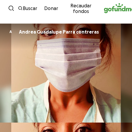
Recaudar
Ir al contenido
Buscar
Donar
fondos
Andrea Guadalupe Parra contreras
A