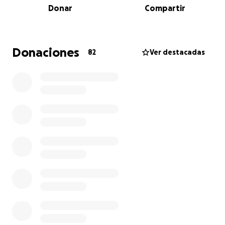
Donar
Compartir
embarazo, lo cual pido un milagro para no llegar a
ese punto. Les pido su ayuda en calidad de urgente
porque es un cancer que crece y se propaga MUY
rápido y con el que llevo viviendo un año por culpa
Donaciones
82
Ver destacadas
de un mal diagnóstico