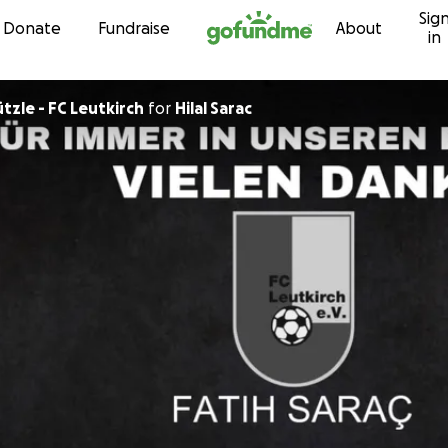
Sig
Skip to content
Donate
Fundraise
About
in
tzle - FC Leutkirch
for
Hilal Sarac