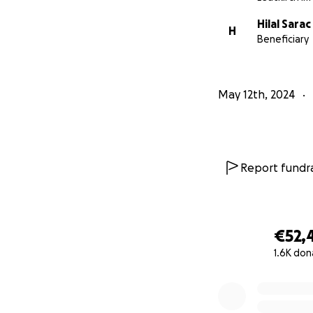
Hilal Sarac
H
Beneficiary
May 12th, 2024
Report fundra
€52,
1.6K don
0% complete