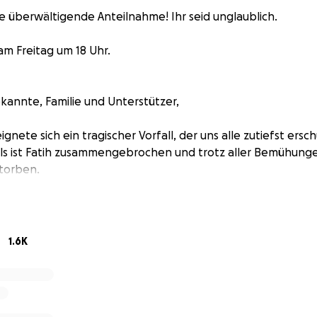
ie überwältigende Anteilnahme! Ihr seid unglaublich.
am Freitag um 18 Uhr.
kannte, Familie und Unterstützer,
ignete sich ein tragischer Vorfall, der uns alle zutiefst ersch
ls ist Fatih zusammengebrochen und trotz aller Bemühung
torben.
ne Frau und seine zwei kleinen Kinder.
alle noch unter Schock und keiner kann wirklich begreifen,
1.6K
ilie muss trotz aller Trauer weitergehen. Um ihnen zumindes
die Sorgen zu nehmen, rufen wir diese Aktion ins Leben.
al wie klein, kann einen bedeutenden Unterschied machen.