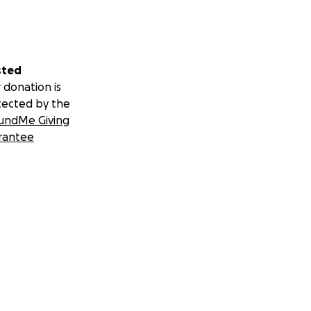
sted
 donation is
tected by the
undMe Giving
rantee