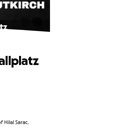
tz
llplatz
f Hilal Sarac.