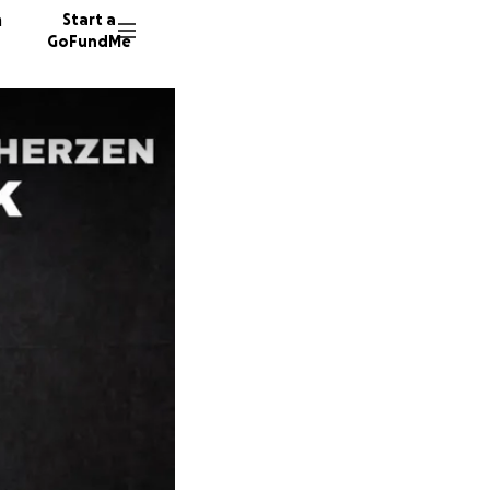
n
Start a
GoFundMe
O
H
F
1617 do