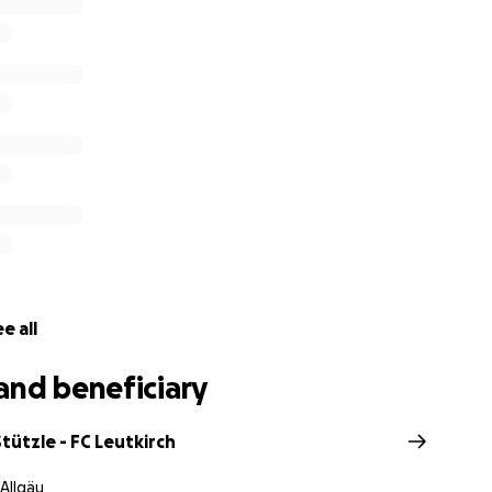
meinsam für seine Familie da sein und ihnen in ihrem Schme
oßzügigkeit und Ihr Mitgefühl.
bzüglich der Gebühren für die Plattform) vollständig der F
n wir das ok der Familie eingeholt!
e all
and beneficiary
tützle - FC Leutkirch
 Allgäu