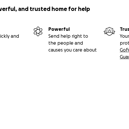
werful, and trusted home for help
Powerful
Tru
ickly and
Send help right to
Your
the people and
pro
causes you care about
GoF
Gua