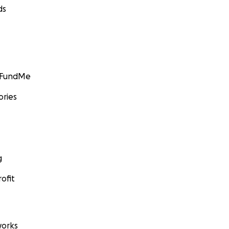
ds
GoFundMe
ories
g
ofit
orks