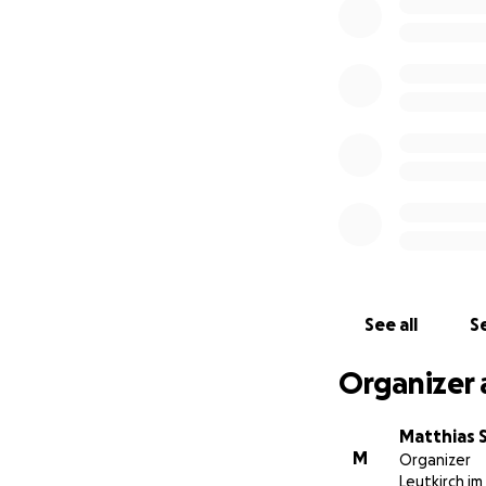
Lassen Sie uns ge
Danke für Ihre Gr
Das Geld kommt (a
Im Vorhinein habe
See all
Se
Organizer 
Matthias S
M
Organizer
Leutkirch im