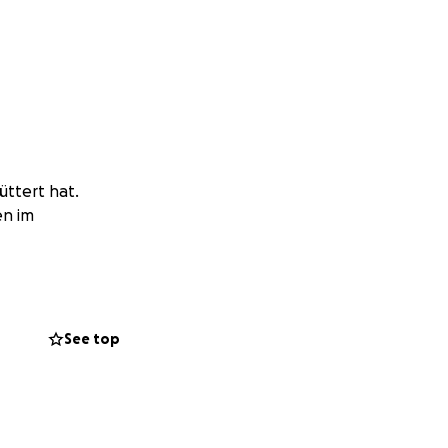
üttert hat.
en im
 was passiert ist.
See top
t finanziell für