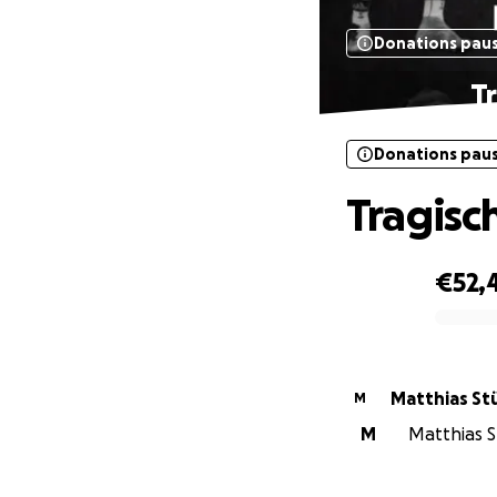
Donations pau
T
Donations pau
Tragisc
€52,
0% complete
Matthias Stü
M
M
Matthias St