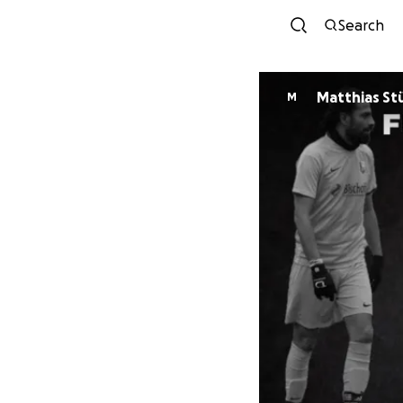
Search
Matthias Stü
M