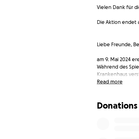
Vielen Dank für d
Die Aktion endet 
Liebe Freunde, Be
am 9. Mai 2024 ere
Während des Spie
Krankenhaus vers
Read more
Er hinterlässt sei
Im Moment stehen 
Donations
Das Leben der Fam
die nächste Zeit 
Jeder Beitrag, eg