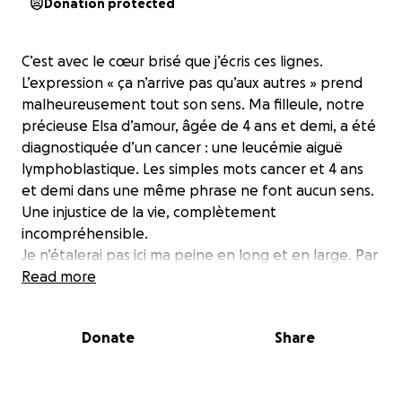
Donation protected
C’est avec le cœur brisé que j’écris ces lignes.
L’expression « ça n’arrive pas qu’aux autres » prend
malheureusement tout son sens. Ma filleule, notre
précieuse Elsa d’amour, âgée de 4 ans et demi, a été
diagnostiquée d’un cancer : une leucémie aiguë
lymphoblastique. Les simples mots cancer et 4 ans
et demi dans une même phrase ne font aucun sens.
Une injustice de la vie, complètement
incompréhensible.
Je n’étalerai pas ici ma peine en long et en large. Par
contre, nous avons décidé d’agir, malgré notre
Read more
impuissance face à cette situation. Toute personne
peut comprendre les enjeux qui accompagnent un
Donate
Share
diagnostic de cancer chez un enfant — notamment
les défis financiers liés aux pertes de revenus
occasionnées par les nombreux traitements de