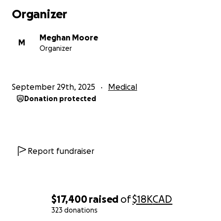
coupe des cheveux, afin de vous remercier pour
Organizer
votre soutien.
Meghan Moore
Merci du fond du cœur pour votre générosité face à
M
Organizer
cette épreuve de vie.
September 29th, 2025
Medical
Donation protected
Report fundraiser
$17,400
raised
of
$18K
CAD
323 donations