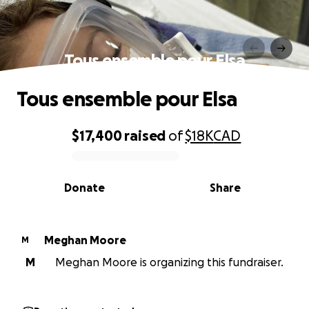
Tous ensemble pour Elsa
Tous ensemble pour Elsa
$17,400
raised
of
$18K
CAD
0% complete
Donate
Share
Meghan Moore
M
M
Meghan Moore is organizing this fundraiser.