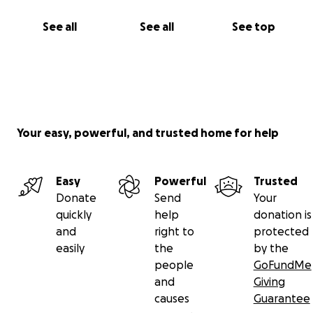
See all
See all
See top
Your easy, powerful, and trusted home for help
Easy
Powerful
Trusted
Donate
Send
Your
quickly
help
donation is
and
right to
protected
easily
the
by the
people
GoFundMe
and
Giving
causes
Guarantee