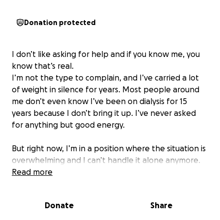
Donation protected
I don’t like asking for help and if you know me, you
know that’s real.
I’m not the type to complain, and I’ve carried a lot
of weight in silence for years. Most people around
me don’t even know I’ve been on dialysis for 15
years because I don’t bring it up. I’ve never asked
for anything but good energy.
But right now, I’m in a position where the situation is
overwhelming and I can’t handle it alone anymore.
Read more
Back in October 2024, I was supposed to have a
routine hernia surgery. That turned into 9+ months
Donate
Share
of delays, poor communication, and unanswered
questions. What started as a manageable issue has