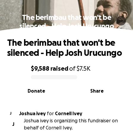
The berimbau that won't be
silenced - Help Josh Urucungo
The berimbau that won't be
silenced - Help Josh Urucungo
$9,588
raised
of
$7.5K
0% complete
Donate
Share
Joshua ivey
for
Cornell Ivey
J
Joshua ivey is organizing this fundraiser on
J
behalf of Cornell Ivey.