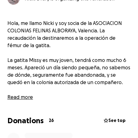
Hola, me llamo Nicki y soy socia de la ASOCIACION
COLONIAS FELINAS ALBORAYA, Valencia. La
recaudación la destinaremos a la operación de
fémur de la gatita.
La gatita Missy es muy joven, tendrá como mucho 6
meses. Apareció un día siendo pequeña, no sabemos
de dónde, seguramente fue abandonada, y se
quedó en la colonia autorizada de un compañero.
Hace 2 días apareció muy coja, por lo que la entró en
Read more
el garaje para controlarla, pero no mejoraba la
cojera. Así que la llevo a nuestro veterinario, Monvet
Donations
de Mislata, y allí la examinaron y hicieron placas y
26
See top
resulta que tiene el fémur derecho fracturada y
astillada.