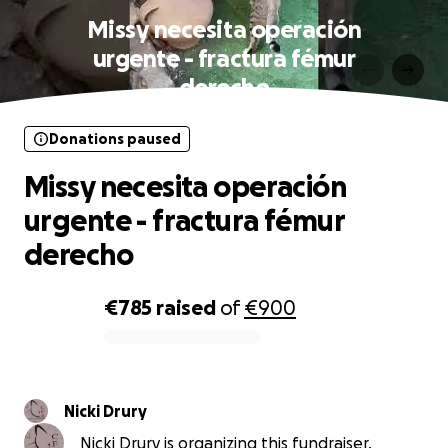
Missy necesita operación
urgente - fractura fémur
derecho
Donations paused
Missy necesita operación
urgente - fractura fémur
derecho
€785
raised
of
€900
0% complete
Nicki Drury
Nicki Drury is organizing this fundraiser.