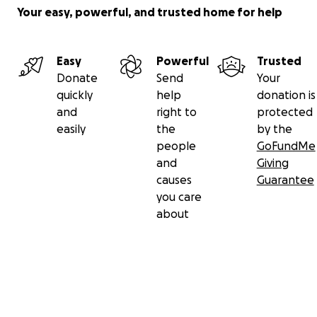
Your easy, powerful, and trusted home for help
Easy
Powerful
Trusted
Donate
Send
Your
quickly
help
donation is
and
right to
protected
easily
the
by the
people
GoFundMe
and
Giving
causes
Guarantee
you care
about
Secondary menu