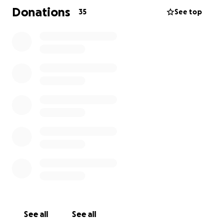
Met een set van twee boeken kunnen ongeveer 9
Donations
35
See top
cursisten geholpen worden.
De cursisten vinden het een erg leuk boek om mee
te oefenen!
Dus help ons dit bedrag in te zamelen !! Wij danken
u zeer.
Wilt u op de hoogte worden gehouden van onze
activiteiten?
Wij hebben geen social media-kanalen. Wij hebben
een nieuwsbrief per e-mail. Wilt u deze nieuwsbrief
ontvangen? Stuur dan een privé-bericht aan ons.
See all
See all