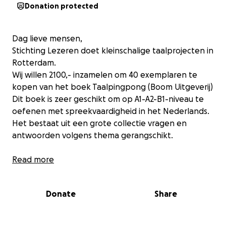
Donation protected
Dag lieve mensen,
Stichting Lezeren doet kleinschalige taalprojecten in
Rotterdam.
Wij willen 2100,- inzamelen om 40 exemplaren te
kopen van het boek Taalpingpong (Boom Uitgeverij)
Dit boek is zeer geschikt om op A1-A2-B1-niveau te
oefenen met spreekvaardigheid in het Nederlands.
Het bestaat uit een grote collectie vragen en
antwoorden volgens thema gerangschikt.
We willen een boek gedurende 4 maanden uitlenen
Read more
aan taalleerders in de regio Rotterdam en tegelijk
aan een taalmaatje koppelen. Zo kunnen ze samen
Donate
Share
oefenen, live of online.
De beoogde looptijd van het project is 3 jaar.
Een exemplaar van het boek kost 45,00 euro.