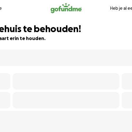
e
Heb je al 
iehuis te behouden!
aart erin te houden.