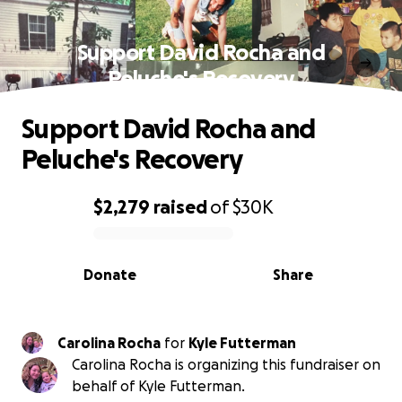
Support David Rocha and
Peluche's Recovery
Support David Rocha and
Peluche's Recovery
$2,279
raised
of
$30K
0% complete
Donate
Share
Carolina Rocha
for
Kyle Futterman
Carolina Rocha is organizing this fundraiser on
behalf of Kyle Futterman.