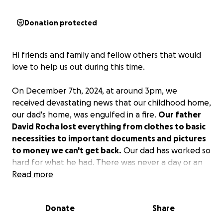
Donation protected
Hi friends and family and fellow others that would
love to help us out during this time.
On December 7th, 2024, at around 3pm, we
received devastating news that our childhood home,
our dad's home, was engulfed in a fire.
Our father
David Rocha lost everything from clothes to basic
necessities to important documents and pictures
to money we can't get back.
Our dad has worked so
hard for what he had. There was never a day or an
excuse where my father stopped working. It's
Read more
saddening to see all our memories be burnt, where
we all saw each other grow up. That home was what
Donate
Share
kept all of us at one point warm and safe, the roof
over our heads that held us all together.