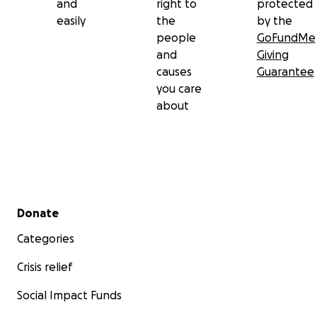
and
right to
protected
easily
the
by the
people
GoFundMe
and
Giving
causes
Guarantee
you care
about
Secondary menu
Donate
Categories
Crisis relief
Social Impact Funds