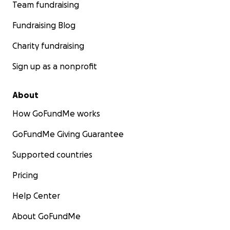
Team fundraising
Hemos visto como su autoestima y su desarrollo físico h
mejorado espectacularmente.
Fundraising Blog
Amistad, deporte y compromiso …un regalo para el crec
personal.
Charity fundraising
1,2,3 Menorca!!!
Sign up as a nonprofit
About
How GoFundMe works
GoFundMe Giving Guarantee
Supported countries
Pricing
Help Center
About GoFundMe