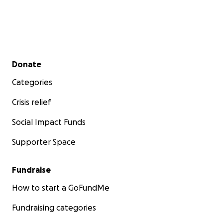
Secondary menu
Donate
Categories
Crisis relief
Social Impact Funds
Supporter Space
Fundraise
How to start a GoFundMe
Nuestros hijos Esteban (13 años)y Mario (7 años) juegan
Fundraising categories
desde la temporada pasada y no podemos estar más co