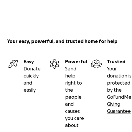
estamos abriendo esta página para fomentar el patroci
nuestros días en los Nacionales Españoles. El dinero se 
directamente a los gastos de viaje y alojamiento de los 
y a la preparación previa al partido. Publicaremos actual
periódicas sobre la evolución de los equipos juveniles, lo
partidos de liga y las sesiones de entrenamiento.
Your easy, powerful, and trusted home for help
11.03.2025 Parent testimonal
Easy
Powerful
Trusted
Donate
Send
Your
quickly
help
donation is
and
right to
protected
easily
the
by the
people
GoFundMe
and
Giving
causes
Guarantee
you care
about