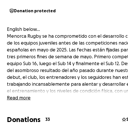
Donation protected
English below…
Menorca Rugby se ha comprometido con el desarrollo 
de los equipos juveniles antes de las competiciones nac
españolas en mayo de 2025. Las fechas están fijadas par
tres primeros fines de semana de mayo. Primero compet
equipo Sub 16, luego el Sub 14 y finalmente el Sub 12. D
del asombroso resultado del año pasado durante nuest
debut, el club, los entrenadores y los seguidores han e
trabajando incansablemente para alentar y desarrollar e
el entrenamiento y los niveles de condición física, con 
general para todos los jugadores. Este año tenemos el
Read more
emocionante desarrollo de ver cómo se construye el nu
campo de rugby, aquí en Mahón, Menorca, y hemos es
Donations
entrenando en un campo anfitrión durante todo el año,
33
casa. Directamente debido a esto, cada partido ha signi