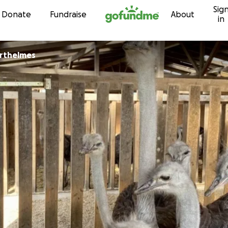
Sig
Skip to content
Donate
Fundraise
About
in
arthelmes