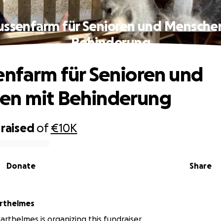
ussenfarm für Senioren und Mensche
Behinderung
enfarm für Senioren und
en mit Behinderung
raised
of
€10K
Donate
Share
arthelmes
arthelmes is organizing this fundraiser.