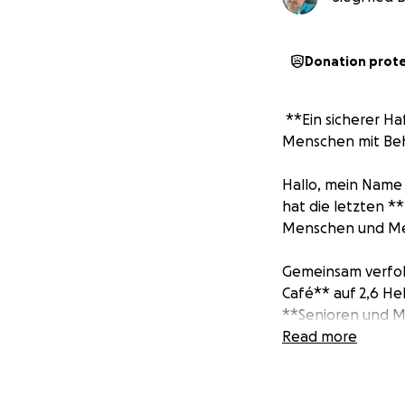
Donation prot
️ **Ein sicherer H
Menschen mit Be
Hallo, mein Name i
hat die letzten *
Menschen und Me
Gemeinsam verfol
Café** auf 2,6 H
**Senioren und M
auch **gesehen, 
Read more
Das ist nicht nur e