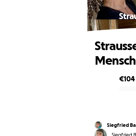
Stra
Strauss
Mensch
€104
0% complete
Siegfried B
Siegfried B