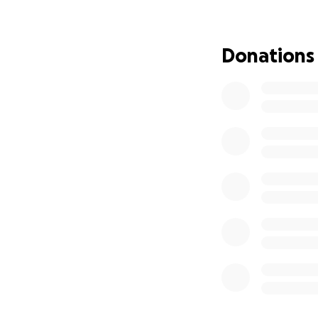
Wir haben oft erl
insbesondere im A
der sie daran erin
Donations
heilt und jeder B
An diesem besond
* Senioren können
* Menschen mit k
Verbundenheit in 
* Ein **warmes, 
Momenten, die di
Aber wir können d
Wir wenden uns an
verwirklichen. Ihr