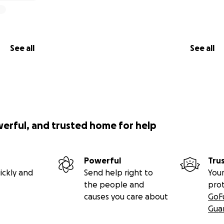
See all
See all
werful, and trusted home for help
Powerful
Tru
ickly and
Send help right to
Your
the people and
pro
causes you care about
GoF
Gua