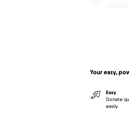
Your easy, po
Easy
Donate qu
easily