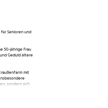
m für Senioren und
ne 50-jährige Frau
 und Geduld ältere
Straußenfarm mit
 insbesondere
n, sondern sich