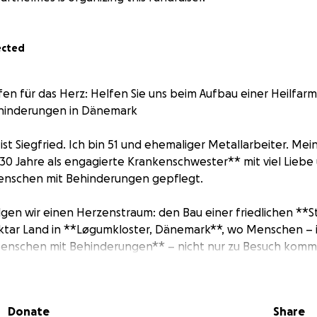
ected
afen für das Herz: Helfen Sie uns beim Aufbau einer Heilfar
hinderungen in Dänemark
st Siegfried. Ich bin 51 und ehemaliger Metallarbeiter. Mei
*30 Jahre als engagierte Krankenschwester** mit viel Liebe
nschen mit Behinderungen gepflegt.
gen wir einen Herzenstraum: den Bau einer friedlichen **
ektar Land in **Løgumkloster, Dänemark**, wo Menschen –
enschen mit Behinderungen** – nicht nur zu Besuch komme
wertgeschätzt und geliebt fühlen können.
in Projekt. Es ist eine Berufung.
Donate
Share