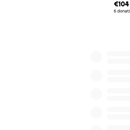
€104
6 donat
0% complete