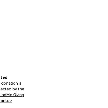
sted
 donation is
tected by the
undMe Giving
rantee