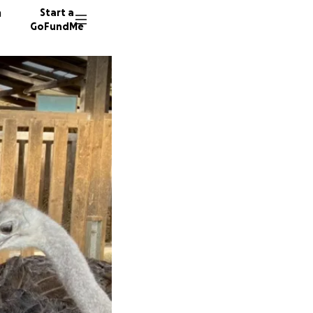
n
Start a
GoFundMe