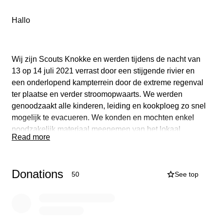
Hallo
Wij zijn Scouts Knokke en werden tijdens de nacht van
13 op 14 juli 2021 verrast door een stijgende rivier en
een onderlopend kampterrein door de extreme regenval
ter plaatse en verder stroomopwaarts. We werden
genoodzaakt alle kinderen, leiding en kookploeg zo snel
mogelijk te evacueren. We konden en mochten enkel
noodzakelijk materiaal meenemen van het lokaal
Read more
bestuur om de evacuatie vlot te doen lopen. Hierdoor is
nagenoeg al ons groepsmateriaal achtergebleven op het
kampterrein en blootgesteld aan de krachten van de
Donations
50
See top
natuur.
Op 18 juli konden we (leiding, oud-leiding, ouders en tal