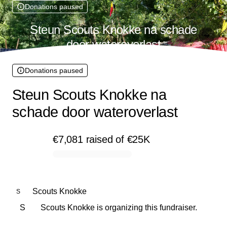
Donations paused
Steun Scouts Knokke na schade
door wateroverlast
Donations paused
Steun Scouts Knokke na
schade door wateroverlast
€7,081
raised
of
€25K
0% complete
Scouts Knokke
S
S
Scouts Knokke is organizing this fundraiser.