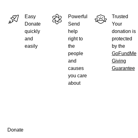
Easy
Powerful
Trusted
Donate
Send
Your
quickly
help
donation is
and
right to
protected
easily
the
by the
people
GoFundMe
and
Giving
causes
Guarantee
you care
about
Secondary menu
Donate