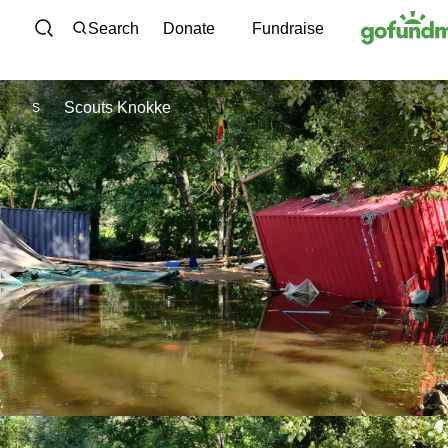
Skip to content
Search
Donate
Fundraise
Scouts Knokke
S