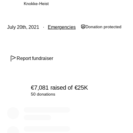
Scouts Knokke
Knokke-Heist
Donation protected
July 20th, 2021
Emergencies
Hieronder staan enkele kosten om ons doel van €25.000
te verduidelijken.
- senior (groepstent)
Report fundraiser
- aantal onherstelbaar: 4
- prijs per stuk: €3.595,00
€7,081
raised
of
€25K
- slaaptent
50 donations
- aantal onherstelbaar: 2
0% complete
- prijs per stuk: €2.199,00
- nieuwe stafkaarten