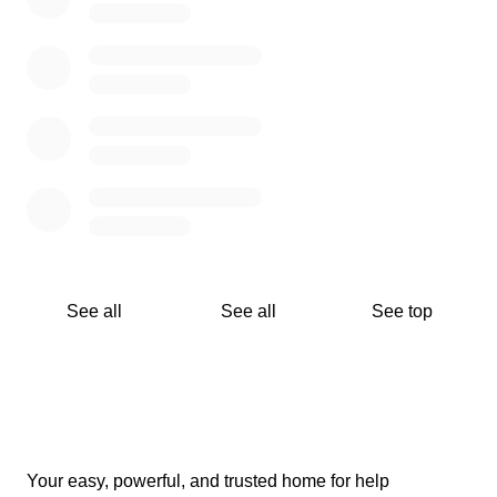
- aantal verloren of kapot: 17
- prijs: €573,75
- kompassen
- aantal verloren: 6
- prijs per stuk: €79,95
See all
See all
See top
Your easy, powerful, and trusted home for help