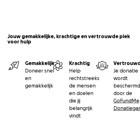
Jouw bijdrage, groot of klein, maakt echt het verschil. D
jouw donatie kan Mijn Italiaanse Tante blijven bestaan a
plek waar Italië-liefhebbers terecht kunnen voor eerlijk
persoonlijke en gratis informatie.
Jouw gemakkelijke, krachtige en vertrouwde plek
voor hulp
Je komt als vriend, je vertrekt als familie – ook online. ❤️
Gemakkelijk
Krachtig
Vertrouw
Doneer snel
Help
Je donatie
en
rechtstreeks
wordt
gemakkelijk
de mensen
bescherm
en doelen
door de
die jij
GoFundMe
belangrijk
Donatiegar
vindt