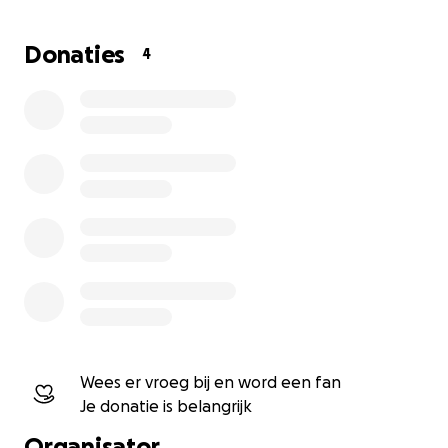
Donaties
4
Welke Italië-liefhebber wil geen Italiaanse tante hebbe
weet namelijk de leukste plekken om te logeren, zien,
Wees er vroeg bij en word een fan
beleven in Piemonte. Piemonte is nog een verborgen pa
Je donatie is belangrijk
doel is om deze regio op de kaart te zetten en lokale
ondernemers vooruit te helpen. Via
Mijn Italiaanse Tant
Organisator