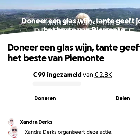
Doneer een glas wijn, tante geeft j
het beste van Piemonte
Doneer een glas wijn, tante geef
het beste van Piemonte
€ 99
ingezameld
van
€ 2,8K
0% complete
Doneren
Delen
Xandra Derks
Xandra Derks organiseert deze actie.