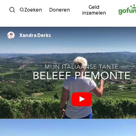
Geld
Ga naar inhoud
Zoeken
Doneren
inzamelen
Xandra Derks