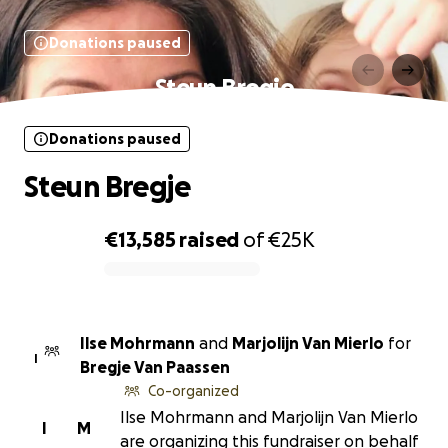
Donations paused
Steun Bregje
Donations paused
Steun Bregje
€13,585
raised
of
€25K
0% complete
Ilse Mohrmann
and
Marjolijn Van Mierlo
for
I
Bregje Van Paassen
Co-organized
Ilse Mohrmann and Marjolijn Van Mierlo
I
M
are organizing this fundraiser on behalf