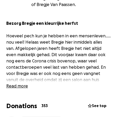
of Bregje Van Paassen.
Bezorg Bregje een kleurrijke herfst
Hoeveel pech kun je hebben in een mensenleven…..
nou veel! Helaas weet Bregje hier inmiddels alles
van. Afgelopen jaren heeft Bregje het niet altijd
even makkelijk gehad. Dit voorjaar kwam daar ook
nog eens de Corona crisis bovenop, waar veel
contactberoepen veel last van hebben gehad. En
voor Bregje was er ook nog eens geen vangnet
vanuit de overheid omdat zij een salon aan huis
heeft. Dat hakte er (financieel) behoorlijk in.
Read more
Helaas bleef het daar dit jaar niet bij. Bregje werd op
Donations
31 augustus jl. getroffen door een hersenbloeding.
353
See top
Een schok voor haarzelf en haar directe omgeving.