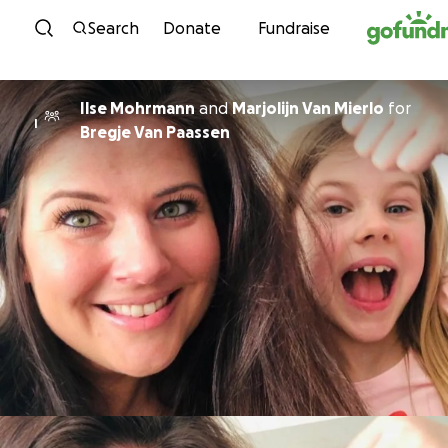
Skip to content
Search
Donate
Fundraise
Ilse Mohrmann
and
Marjolijn Van Mierlo
for
I
Bregje Van Paassen