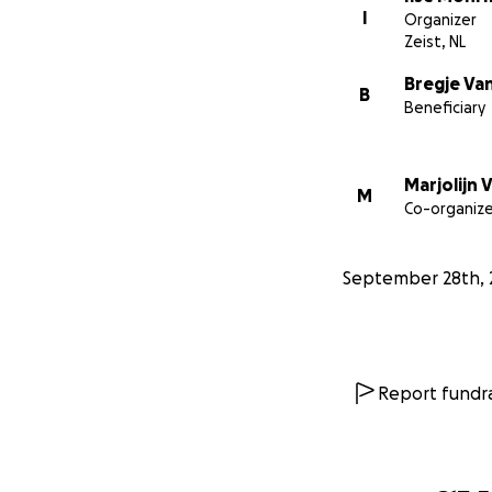
rekening kunnen
I
Organizer
Zeist, NL
Heel lief als je m
Bregje Va
B
Beneficiary
Met warme groet
Ilse Mohrman
Marjolijn 
Marjolijn van de 
M
Co-organize
September 28th, 
Report fundra