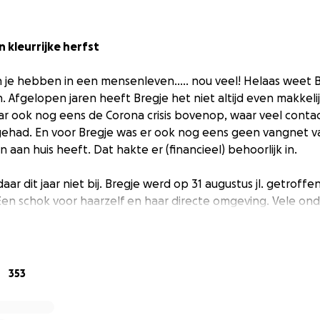
 kleurrijke herfst
 je hebben in een mensenleven….. nou veel! Helaas weet B
n. Afgelopen jaren heeft Bregje het niet altijd even makkeli
ar ook nog eens de Corona crisis bovenop, waar veel cont
gehad. En voor Bregje was er ook nog eens geen vangnet v
n aan huis heeft. Dat hakte er (financieel) behoorlijk in.
aar dit jaar niet bij. Bregje werd op 31 augustus jl. getroff
Een schok voor haarzelf en haar directe omgeving. Vele o
 nog niet klaar. Artsen zoeken nog steeds naar de juiste di
an. Erg onzeker dus. Zeker voor iemand die altijd zo onafhan
Bregje.
353
van Bregje willen we haar graag een steuntje in de rug geve
ze zowel mentaal als fysiek de rust kan vinden die we haar 