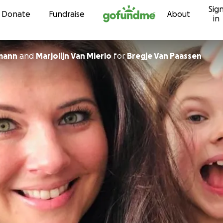
Sig
Skip to content
Donate
Fundraise
About
in
mann
and
Marjolijn Van Mierlo
for
Bregje Van Paassen