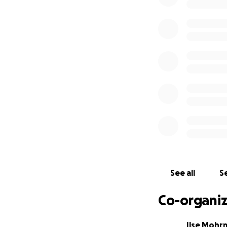
gunnen. Daarom h
“Bezorg Bregje een
De eerste reactie
weken geleden. Bre
haar aard afhanke
nu is het ècht aa
steunen. Uiteraard
Veel dank alvast 
samen met Nora e
pakken.
Ken je vriend(inn
See all
Se
willen helpen en d
Co-organiz
Uiteraard zijn an
één van ons, zoda
Ilse Mohr