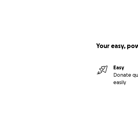
Your easy, po
Easy
Donate qu
easily