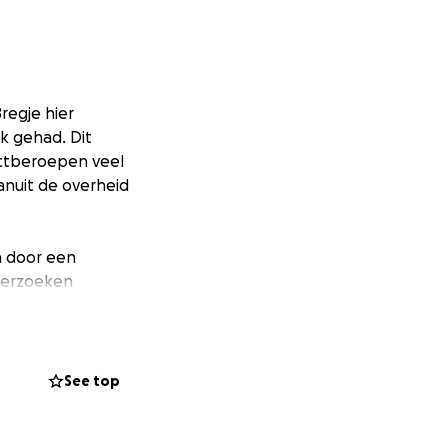
regje hier
jk gehad. Dit
actberoepen veel
anuit de overheid
en door een
nderzoeken
agnose en het
kelijk en
See top
n dit najaar. Het
allemaal zo enorm