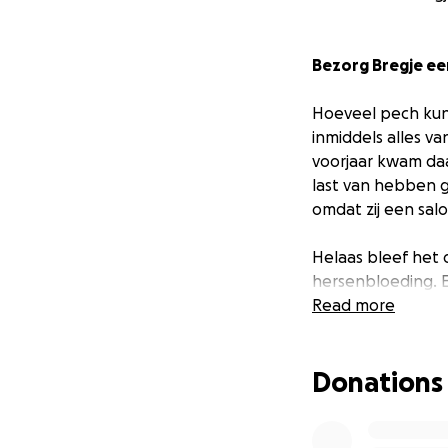
Bezorg Bregje een
Hoeveel pech kun
inmiddels alles va
voorjaar kwam da
last van hebben 
omdat zij een salo
Helaas bleef het d
hersenbloeding. 
volgden en het is
Read more
juiste behandelpl
zelfstandig is als 
Donations
Als vaste klanten 
zou mooi zijn als 