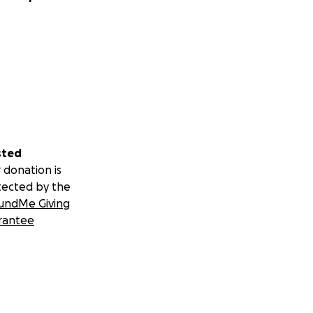
sted
 donation is
tected by the
undMe Giving
rantee