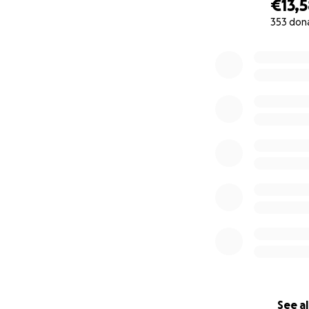
€13,
353 don
0% complete
See al