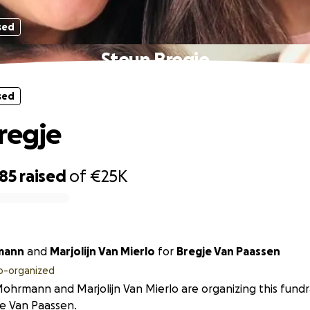
sed
Steun Bregje
sed
regje
585
raised
of
€25K
mann
and
Marjolijn Van Mierlo
for
Bregje Van Paassen
o-organized
Mohrmann and Marjolijn Van Mierlo are organizing this fundr
e Van Paassen.