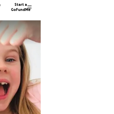
n
Start a
GoFundMe
H
I
353 don