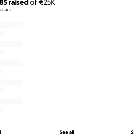
585
raised
of
€25K
ations
l
See all
S