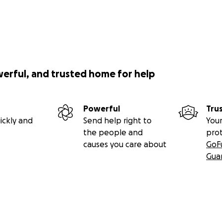
werful, and trusted home for help
Powerful
Tru
ickly and
Send help right to
Your
the people and
pro
causes you care about
GoF
Gua