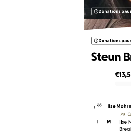
Donations pau
Donations pau
Steun B
€13,
0% complete
Ilse Mohr
I
C
I
M
Ilse 
Bregj