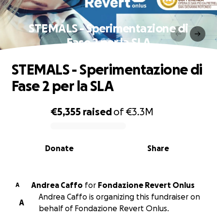
STEMALS - Sperimentazione di
Fase 2 per la SLA
STEMALS - Sperimentazione di
Fase 2 per la SLA
€5,355
raised
of
€3.3M
0% complete
Donate
Share
Andrea Caffo
for
Fondazione Revert Onlus
A
Andrea Caffo is organizing this fundraiser on
A
behalf of Fondazione Revert Onlus.