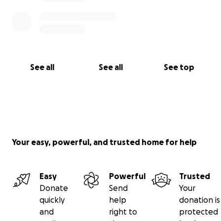
Viva la Vita ODV ETS
ASLA - Associazione SLA
ISAV - Io Sono Ancora Vivo
See all
See all
See top
Your easy, powerful, and trusted home for help
Easy
Powerful
Trusted
Donate
Send
Your
quickly
help
donation is
and
right to
protected