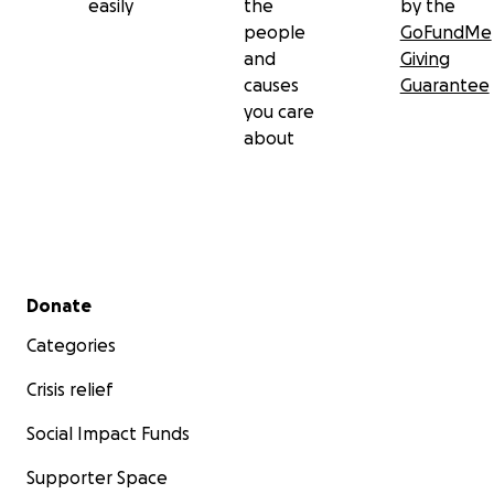
easily
the
by the
people
GoFundMe
and
Giving
causes
Guarantee
you care
about
Secondary menu
Donate
Categories
Crisis relief
Social Impact Funds
Supporter Space