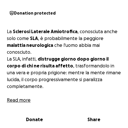
Donation protected
La
Sclerosi Laterale Amiotrofica
, conosciuta anche
solo come
SLA
, è probabilmente la peggiore
malattia neurologica
che l'uomo abbia mai
conosciuto.
La SLA, infatti,
distrugge giorno dopo giorno il
corpo di chi ne risulta affetto
, trasformandolo in
una vera e propria prigione: mentre la mente rimane
lucida, il corpo progressivamente si paralizza
completamente.
Una diagnosi di SLA equivale ad una sentenza di
Read more
morte, in quanto
ad oggi non esiste alcuna cura
per
questa tremenda malattia.
Donate
Share
L'aspettativa di vita di un malato di SLA va dai 2 ai 5
anni
, raramente si riesce a sopravvivere oltre.