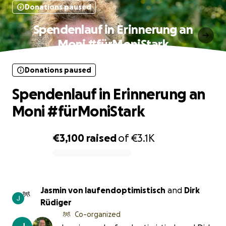
Donations paused
Spendenlauf in Erinnerung an
Moni #fürMoniStark
Donations paused
Spendenlauf in Erinnerung an
Moni #fürMoniStark
€3,100
raised
of
€3.1K
0% complete
Jasmin von laufendoptimistisch
and
Dirk
Rüdiger
Co-organized