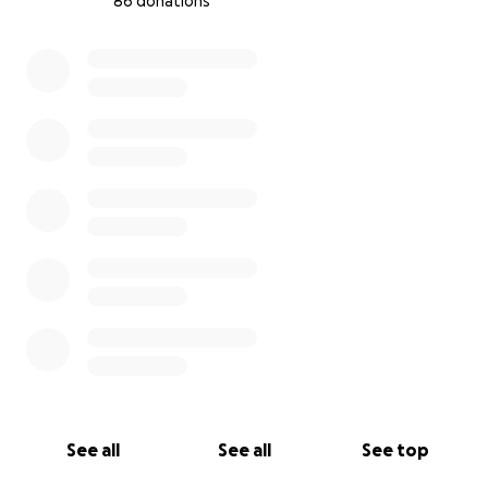
86 donations
Teilt die Aktion mit euren Freund*innen, Familien und
Freunden.
0% complete
Macht mit und postet ein Foto mit dem
Hashtag
#fürMoniStark
Wofür die Spenden verwendet werden:
Der gesamte Erlös geht an den Verein "Stark
machen" in Rostock.
Sie engagieren sich für ein gewaltfreies and selbst
bestimmtes Leben.
Wir werden nach dem Event transparent berichten,
wie viel zusammenkam und wie es übergeben
wurde.
Moni hätte sich gewünscht, dass wir nicht
stillstehen, sondern weitermachen – Schritt für
Schritt, mit offenen Herzen.
See all
See all
See top