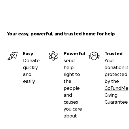
Lasst uns gemeinsam dafür sorgen, dass ihre
Energie weiterlebt.
Danke für eure Unterstützung! ❤️
Your easy, powerful, and trusted home for help
Jasmin
und Dirk
im Namen der Herzensfreunde
Easy
Powerful
Trusted
Donate
Send
Your
quickly
help
donation is
and
right to
protected
easily
the
by the
people
GoFundMe
and
Giving
causes
Guarantee
you care
about