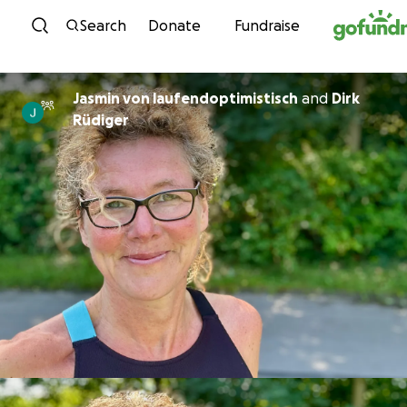
Skip to content
Search
Donate
Fundraise
Jasmin von laufendoptimistisch
and
Dirk
Rüdiger