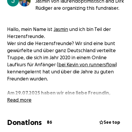
Jasmin von laufendoptimistisch and Dirk
Rüdiger are organizing this fundraiser.
Hallo, mein Name ist
Jasmin
und ich bin Teil der
Herzensfreunde.
Wer sind die Herzensfreunde? Wir sind eine bunt
gewürfelte und über ganz Deutschland verteilte
Truppe, die sich im Jahr 2020 in einem Online
Laufkurs für Anfänger (
bei Kevin von runnersflow
)
kennengelernt hat und über die Jahre zu guten
Freunden wurden.
Am 29.07.2025 haben wir eine liebe Freundin,
Laufpartnerin und Inspiration verloren – unsere
Read more
Moni.
Sie war nicht nur eine begeisterte Läuferin,
Donations
sondern auch ein Mensch, der andere immer
86
See top
ermutigte, an sich zu glauben.