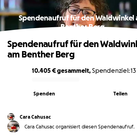
Spendenaufruf für den Waldwinkel
Benther Berg
Spendenaufruf für den Waldwin
am Benther Berg
10.405 €
gesammelt,
Spendenziel:
13
0% complete
Spenden
Teilen
Cara Cahusac
Cara Cahusac organisiert diesen Spendenaufruf.