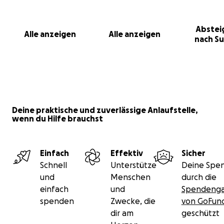
Abstei
Alle anzeigen
Alle anzeigen
nach S
Deine praktische und zuverlässige Anlaufstelle,
wenn du Hilfe brauchst
Einfach
Effektiv
Sicher
Schnell
Unterstütze
Deine Spen
und
Menschen
durch die
einfach
und
Spendenga
spenden
Zwecke, die
von GoFu
dir am
geschützt