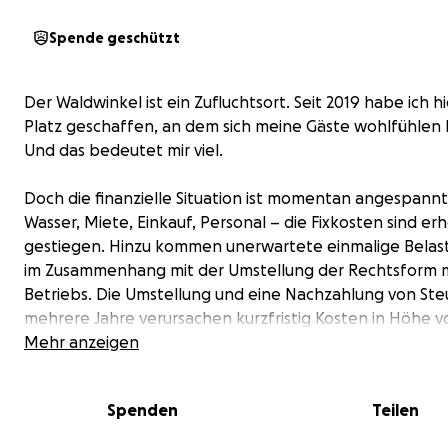
Spende geschützt
Der Waldwinkel ist ein Zufluchtsort. Seit 2019 habe ich h
Platz geschaffen, an dem sich meine Gäste wohlfühlen
Und das bedeutet mir viel.
Doch die finanzielle Situation ist momentan angespannt
Wasser, Miete, Einkauf, Personal – die Fixkosten sind er
gestiegen. Hinzu kommen unerwartete einmalige Bela
im Zusammenhang mit der Umstellung der Rechtsform 
Betriebs. Die Umstellung und eine Nachzahlung von Ste
mehrere Jahre verursachen kurzfristig Kosten in Höhe v
mehreren tausend Euro. Sie sind aber Voraussetzung für
Mehr anzeigen
dauerhafte Senkung meiner Betriebskosten und für ei
gesicherten Zukunftsbetrieb mit neuem Konzept.
Spenden
Teilen
Für die Zukunft des Waldwinkels benötige ich jetzt eure