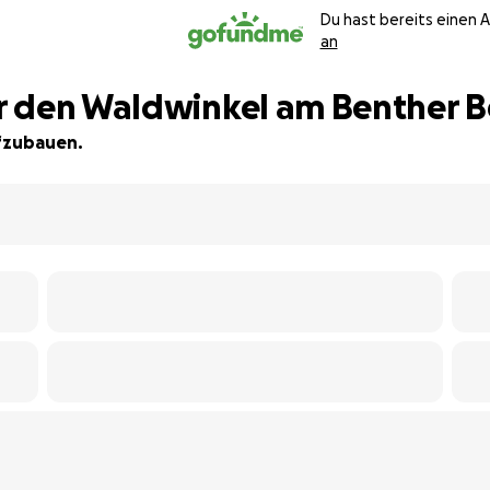
Du hast bereits einen 
an
r den Waldwinkel am Benther B
ufzubauen.