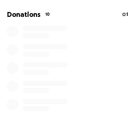
Und das alles ohne Kosten für die Familien, damit wirklic
Kind mitmachen kann – ganz unabhängig von Herkunft
Donations
10
finanzieller Situation.
✂️ Wofür ich eure Hilfe brauche:
Ich finanziere die Materialien bisher komplett privat. Da
Bastelnachmittage weiter stattfinden können, brauche 
Unterstützung – zum Beispiel für:
Tonpapier, Bastelkarton, Aufkleber
Scheren, Stifte, Kleber
Farben, Pinsel, Glitzer & Deko
Snacks & kleine Getränke für die Kinder
Jeder Euro hilft – wirklich!
Auch kleine Beträge tragen dazu bei, dass wir gemeins