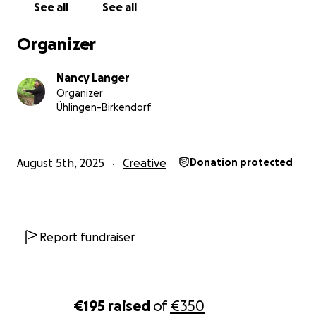
See all
See all
Ort schaffen, an dem Kinder sich kreativ entfalten und
wohlfühlen dürfen.
Organizer
Was du mit deiner Spende bewirkst:
Nancy Langer
Deine Unterstützung landet ohne Umwege direkt bei 
Organizer
Kindern – in Form von Materialien, Farben und Möglichk
Ühlingen-Birkendorf
sich auszuleben.
Gerne halte ich euch auf Wunsch mit Bildern und kleine
Updates auf dem Laufenden.
August 5th, 2025
Creative
Donation protected
Vielen lieben Dank für eure Hilfe, euer Teilen und eure
Unterstützung!
Nancy
Report fundraiser
€195
raised
of
€350