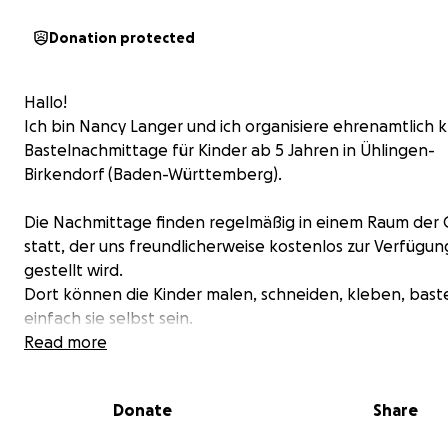
Donation protected
Hallo!
Ich bin Nancy Langer und ich organisiere ehrenamtlich k
Bastelnachmittage für Kinder ab 5 Jahren in Ühlingen-
Birkendorf (Baden-Württemberg).
Die Nachmittage finden regelmäßig in einem Raum der C
statt, der uns freundlicherweise kostenlos zur Verfügun
gestellt wird.
Dort können die Kinder malen, schneiden, kleben, bast
einfach sie selbst sein.
Read more
Warum ich das mache:
Viele Kinder haben im Alltag kaum Zugang zu kreativen
Donate
Share
Angeboten. Ich möchte ihnen zeigen: Du kannst etwas
gestalten. Du bist kreativ. Du bist wertvoll.