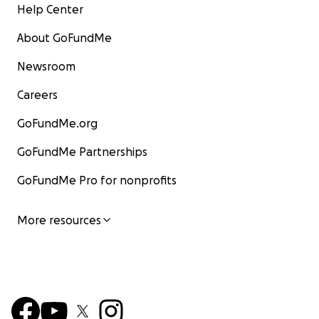
Help Center
About GoFundMe
Newsroom
Careers
GoFundMe.org
GoFundMe Partnerships
GoFundMe Pro for nonprofits
More resources