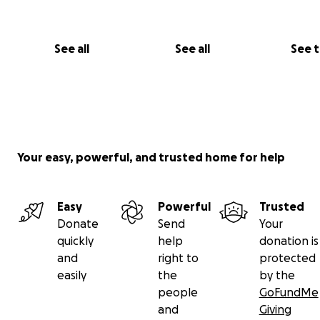
See all
See all
See 
Your easy, powerful, and trusted home for help
Easy
Powerful
Trusted
Donate
Send
Your
quickly
help
donation is
and
right to
protected
easily
the
by the
people
GoFundMe
and
Giving