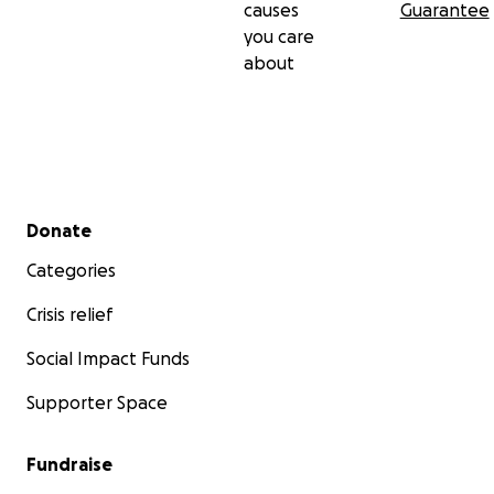
causes
Guarantee
you care
about
Secondary menu
Donate
Categories
Crisis relief
Social Impact Funds
Supporter Space
Fundraise