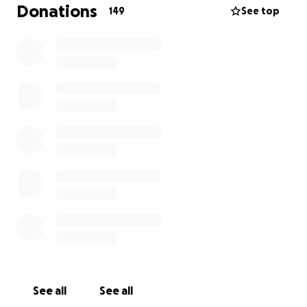
Ich wäre sehr dankbar für alle, die mir zu Hilfe
Donations
149
See top
kommen könnten. Der führende Arzt erzählte, dass
diese spezielle Behandlung meiner Frau das Leben
retten wird, aber man soll damit sofort beginnen.
Ich weiß momentan nicht wie, aber ich werde es
irgendwann wieder gutmachen. Für eure
Unterstützung sage ich jetzt schon herzlichen Dank.
See all
See all