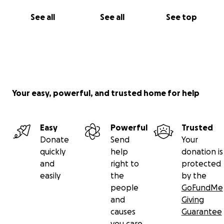
See all
See all
See top
Your easy, powerful, and trusted home for help
Easy
Powerful
Trusted
Donate
Send
Your
quickly
help
donation is
and
right to
protected
easily
the
by the
people
GoFundMe
and
Giving
causes
Guarantee
you care