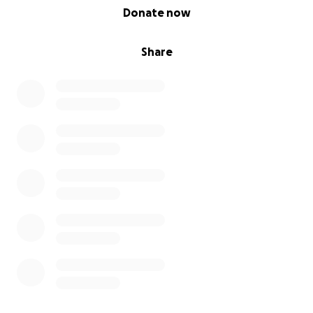
0% complete
Donate now
Share