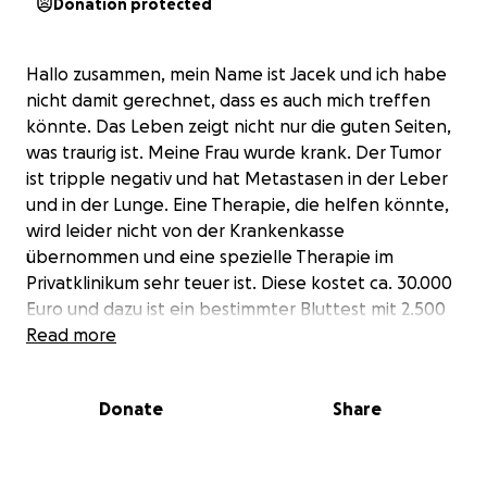
Donation protected
Hallo zusammen, mein Name ist Jacek und ich habe
nicht damit gerechnet, dass es auch mich treffen
könnte. Das Leben zeigt nicht nur die guten Seiten,
was traurig ist. Meine Frau wurde krank. Der Tumor
ist tripple negativ und hat Metastasen in der Leber
und in der Lunge. Eine Therapie, die helfen könnte,
wird leider nicht von der Krankenkasse
übernommen und eine spezielle Therapie im
Privatklinikum sehr teuer ist. Diese kostet ca. 30.000
Euro und dazu ist ein bestimmter Bluttest mit 2.500
Euro nötig. Ich habe so viele Kredite für
Read more
Medikamente und Off-Label-Therapien
aufgenommen, dass es für mich unmöglich
Donate
Share
geworden ist, noch einen Kredit von einer Bank zu
erhalten. Ich habe selbst Geld gespendet, und jetzt
ist es mir peinlich, euch um Unterstützung zu bitten.