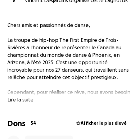
V
Vincent Desjardins organise cette cagnotte.
Chers amis et passionnés de danse,
La troupe de hip-hop The First Empire de Trois-
Rivières a l'honneur de représenter le Canada au
championnat du monde de danse à Phoenix, en
Arizona, à l'été 2025. C’est une opportunité
incroyable pour nos 27 danseurs, qui travaillent sans
relâche pour atteindre cet objectif prestigieux.
Cependant, pour réaliser ce rêve, nous avons besoin
de votre soutien. Les coûts pour le transport,
Lire la suite
l'hébergement et l'inscription sont considérables, et
chaque contribution compte. En faisant un don, vous
Dons
aidez non seulement une équipe talentueuse à se
54
Afficher le plus élevé
rendre sur la scène mondiale, mais vous encouragez
aussi la passion, la persévérance et l'esprit d'équipe.