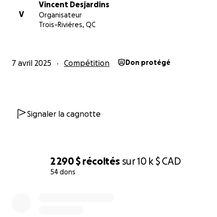
Vincent Desjardins
V
Organisateur
Trois-Riviéres, QC
7 avril 2025
Compétition
Don protégé
Signaler la cagnotte
2 290 $
récoltés
sur
10 k $
CAD
54 dons
0% complete