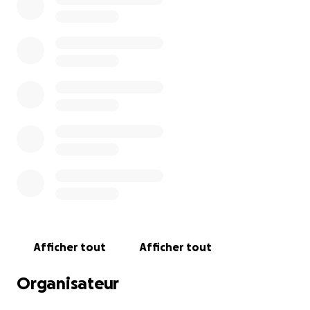
Merci d'avance pour votre générosité et de croire
en notre projet. Ensemble, nous pouvons faire
briller notre équipe au niveau international !
#TeamCanada #FirstEmpire
#ChampionnatDuMonde #TroisRivières
Afficher tout
Afficher tout
Organisateur