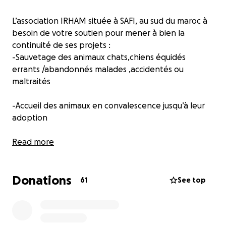
L’association IRHAM située à SAFI, au sud du maroc à
besoin de votre soutien pour mener à bien la
continuité de ses projets :
-Sauvetage des animaux chats,chiens équidés
errants /abandonnés malades ,accidentés ou
maltraités
-Accueil des animaux en convalescence jusqu’à leur
adoption
-la campagne IRHAM de stérilisation et vaccination
Read more
des chats au profit des personnes aux revenus
modestes
Donations
61
See top
-Le programme éducatif au profit des élèves pour la
sensibilisation à la protection des animaux et de
l’environnement