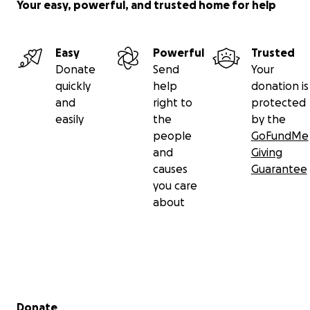
Your easy, powerful, and trusted home for help
Easy
Powerful
Trusted
Donate
Send
Your
quickly
help
donation is
and
right to
protected
easily
the
by the
people
GoFundMe
and
Giving
causes
Guarantee
you care
about
Secondary menu
Donate