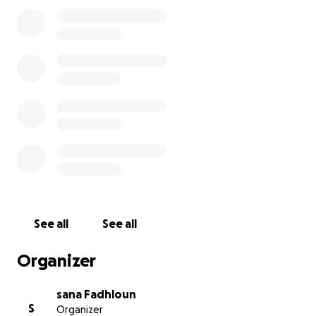
-Projet SAFI SANS RAGE pour assurer le TNVR aux
chiens errants
-Défense des droits des animaux
See all
See all
Organizer
sana Fadhloun
S
Organizer