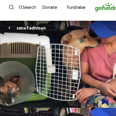
Skip to content
Search
Donate
Fundraise
sana Fadhloun
S