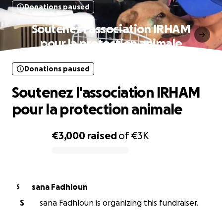
Donations paused
Soutenez l'association IRHAM
pour la protection animale
Donations paused
Soutenez l'association IRHAM
pour la protection animale
€3,000
raised
of
€3K
0% complete
sana Fadhloun
S
S
sana Fadhloun is organizing this fundraiser.