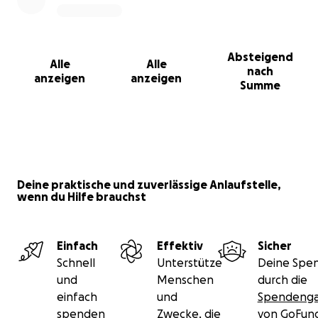
Gemeinsam können wir etwas schaffen, das weit
über 2026 hinauswirkt.
Absteigend
Alle
Alle
nach
Hilf uns, soundwerks Musik in Bildern erstrahlen zu
anzeigen
anzeigen
Summe
lassen.
Werde Teil von #imStudio2026.
Von Herzen danke!
Deine praktische und zuverlässige Anlaufstelle,
wenn du Hilfe brauchst
Einfach
Effektiv
Sicher
Schnell
Unterstütze
Deine Spen
und
Menschen
durch die
einfach
und
Spendenga
spenden
Zwecke, die
von GoFu