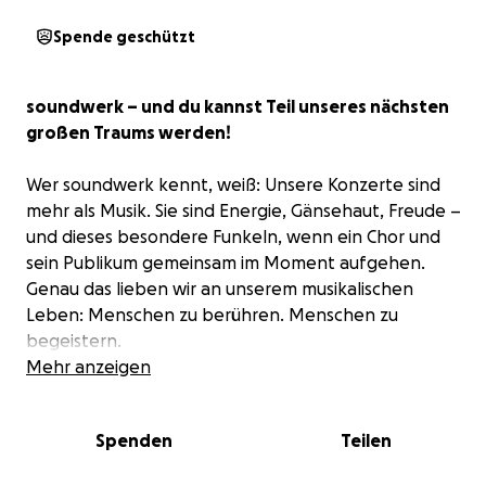
Spende geschützt
soundwerk – und du kannst Teil unseres nächsten
großen Traums werden!
Wer soundwerk kennt, weiß: Unsere Konzerte sind
mehr als Musik. Sie sind Energie, Gänsehaut, Freude –
und dieses besondere Funkeln, wenn ein Chor und
sein Publikum gemeinsam im Moment aufgehen.
Genau das lieben wir an unserem musikalischen
Leben: Menschen zu berühren. Menschen zu
begeistern.
Mehr anzeigen
Und genau deshalb starten wir 2026 etwas, das uns
unglaublich am Herzen liegt:
Spenden
Teilen
Wir produzieren vier professionelle Musikvideos – auf