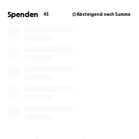
höchstem künstlerischem Niveau, intensiv vorbereitet,
an besonderen Orten, mit viel Liebe zum Detail.
Spenden
43
Absteigend nach Summe
Für uns ist das ein großer Schritt. Denn wir möchten
unsere Musik nicht nur live auf der Bühne, sondern
auch online sichtbar machen – an Orten, an denen
viele Menschen Chormusik heute zum ersten Mal
entdecken: YouTube, Instagram, Spotify.
Wir möchten dort sein, wo unsere Musik berühren
kann. Und wir möchten Aufnahmen schaffen, die
bleiben.
Warum machen wir das?
Weil Studioarbeit für Musiker*innen ein magischer Ort
ist:
Hier entsteht Tiefe. Hier wachsen wir als Ensemble.
Hier feilen wir an Klang, Ausdruck und Präzision – in