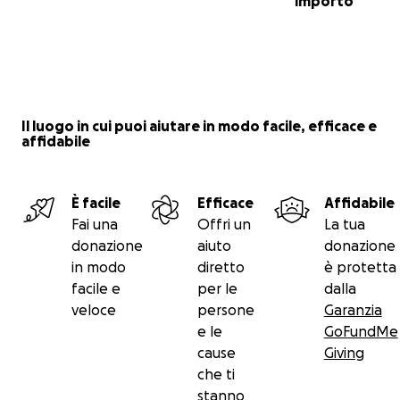
importo
Il luogo in cui puoi aiutare in modo facile, efficace e
affidabile
È facile
Efficace
Affidabile
Fai una
Offri un
La tua
donazione
aiuto
donazione
in modo
diretto
è protetta
facile e
per le
dalla
veloce
persone
Garanzia
e le
GoFundMe
cause
Giving
che ti
stanno