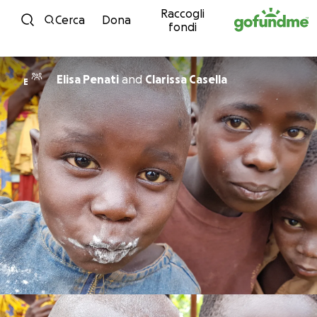
Raccogli
Vai al contenuto
Cerca
Dona
fondi
Elisa Penati
and
Clarissa Casella
E