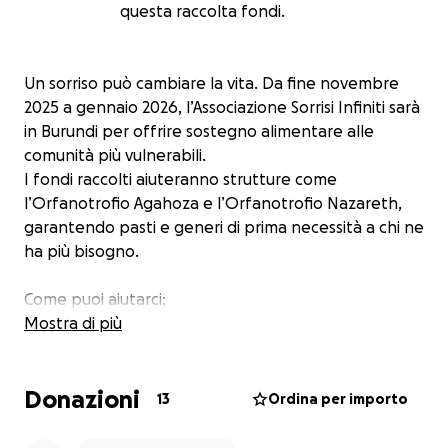
questa raccolta fondi.
Un sorriso può cambiare la vita. Da fine novembre
2025 a gennaio 2026, l’Associazione Sorrisi Infiniti sarà
in Burundi per offrire sostegno alimentare alle
comunità più vulnerabili.
I fondi raccolti aiuteranno strutture come
l’Orfanotrofio Agahoza e l’Orfanotrofio Nazareth,
garantendo pasti e generi di prima necessità a chi ne
ha più bisogno.
Come puoi aiutarci:
Mostra di più
Dona quello che puoi: ogni contributo conta.
Condividi questa raccolta fondi con amici e
conoscenti.
Donazioni
13
Ordina per importo
Unisciti a noi nel costruire un futuro più solidale.