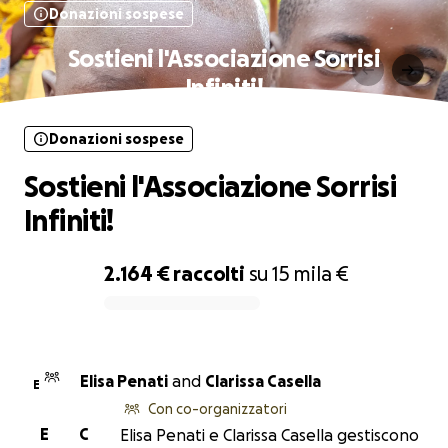
Donazioni sospese
Sostieni l'Associazione Sorrisi
Infiniti!
Donazioni sospese
Sostieni l'Associazione Sorrisi
Infiniti!
2.164 €
raccolti
su
15 mila €
0% complete
Elisa Penati
and
Clarissa Casella
E
Con co-organizzatori
E
C
Elisa Penati e Clarissa Casella gestiscono