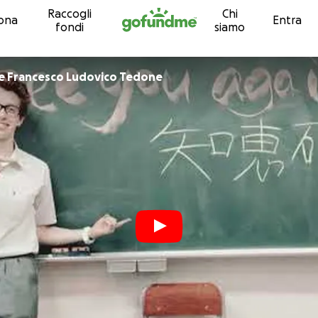
Raccogli
Chi
Vai al contenuto
ona
Entra
fondi
siamo
Associazione Francesco Ludovico Tedone