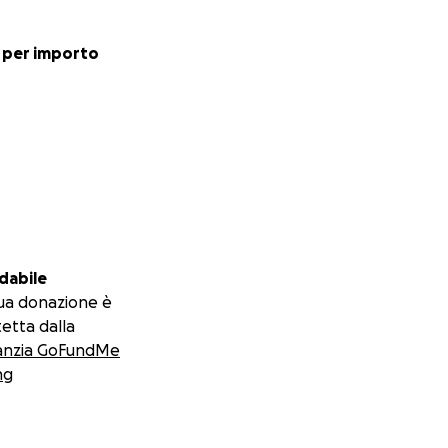
 per importo
dabile
ua donazione è
etta dalla
anzia GoFundMe
ng