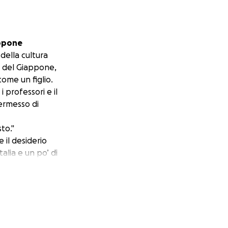
appone
ella cultura
tà del Giappone,
ome un figlio.
 professori e il
ermesso di
to."
e il desiderio
alia e un po’ di
so la vita in un
 a ispirare i
morativo e
lla bellezza