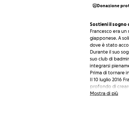
Donazione pro
Sostieni il sogno
Francesco era un 
giapponese. A soli
dove è stato acco
Durante il suo sog
suo club di badmi
integrarsi pienam
Prima di tornare i
Il 10 luglio 2016 F
profondo di crear
Italia in Giappone.
Mostra di più
Ma quel sogno si è
tragico incidente 
Da quel dolore è n
giovani a credere
multidisciplinare, 