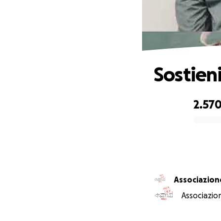
Sostieni
2.570
0% complete
Associazio