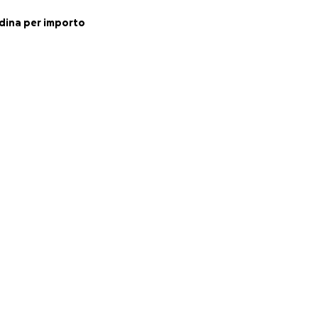
dina per importo
one, proprio nella
eremo su tela lo
rafforzare quel
one di olio
onesi un pezzo
tori ed eventi
 le spese del
le.