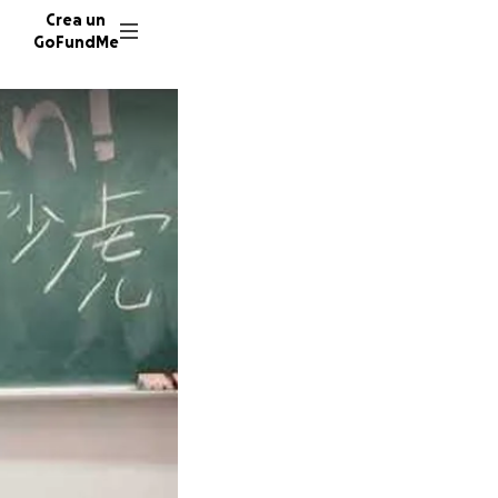
Crea un
GoFundMe