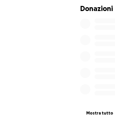
dell’incontro tra c
Donazioni
Dopo otto edizion
scuola che ha acc
Qui coinvolgeremo 
stesso disegno re
ponte culturale ta
Ma non solo. Port
extravergine d’ol
delle nostre radici
Nel frattempo, a C
aperti alla comuni
Per realizzare t
Il tuo sostegno ci
progetto in Giapp
Insieme possiamo 
Grazie di cuore.
ENG TRANSLATIO
Mostra tutto