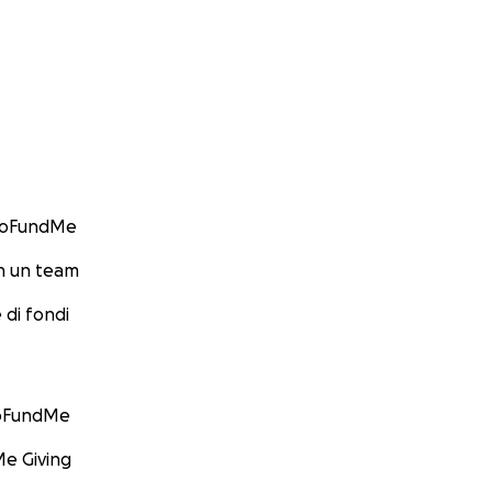
GoFundMe
n un team
 di fondi
GoFundMe
e Giving