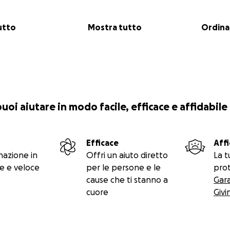
utto
Mostra tutto
Ordina
 puoi aiutare in modo facile, efficace e affidabile
Efficace
Affi
nazione in
Offri un aiuto diretto
La t
e e veloce
per le persone e le
prot
cause che ti stanno a
Gar
cuore
Givi