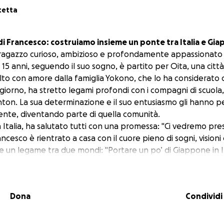
tetta
 di Francesco: costruiamo insieme un ponte tra Italia e Gi
ragazzo curioso, ambizioso e profondamente appassionato d
 15 anni, seguendo il suo sogno, è partito per Oita, una cit
lto con amore dalla famiglia Yokono, che lo ha considerato c
giorno, ha stretto legami profondi con i compagni di scuola, i
nton. La sua determinazione e il suo entusiasmo gli hanno p
ente, diventando parte di quella comunità.
n Italia, ha salutato tutti con una promessa:
"Ci vedremo pres
rancesco è rientrato a casa con il cuore pieno di sogni, visioni 
e un legame tra due mondi:
"Portare un po’ di Giappone in It
"
 interrotto troppo presto. Il 12 luglio 2016, Francesco ha per
ferroviario che ha coinvolto altre 22 persone.
Dona
Condividi
ata una forza: un’associazione in sua memoria, per continuare
 nei propri sogni. È nato anche
Komorebi
, un evento comme
che è soprattutto una risposta al dolore, un inno alla vita e a