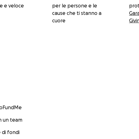
e e veloce
per le persone e le
prot
cause che ti stanno a
Gar
cuore
Givi
GoFundMe
n un team
 di fondi