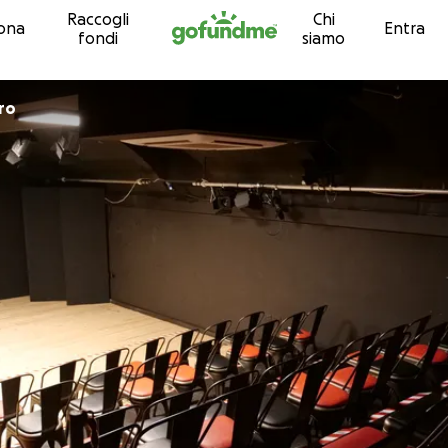
Raccogli
Chi
Vai al contenuto
ona
Entra
fondi
siamo
ro