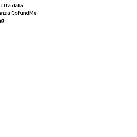
etta dalla
anzia GoFundMe
ng