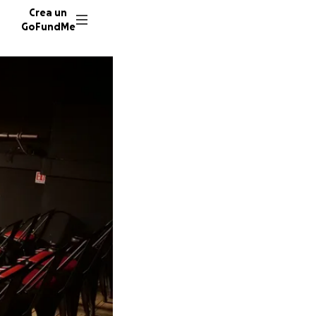
Crea un
GoFundMe