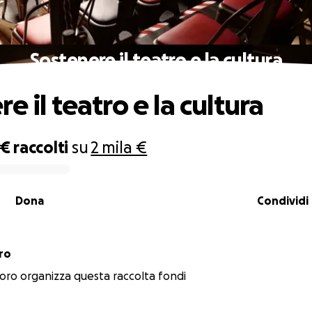
Sostenere il teatro e la cultura
e il teatro e la cultura
 €
raccolti
su
2 mila €
Dona
Condividi
ro
ro organizza questa raccolta fondi