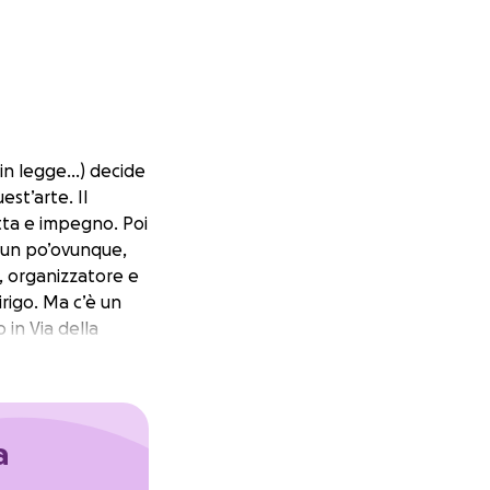
 in legge…) decide
st’arte. Il
etta e impegno. Poi
i un po’ovunque,
, organizzatore e
rigo. Ma c’è un
 in Via della
’obiettivo è chiaro
rosophia apre! Si
ce la seconda.
a
idee, ampliare i