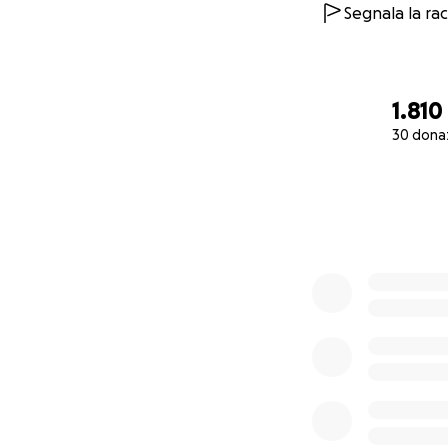
Segnala la ra
1.810
30 donaz
0% complete