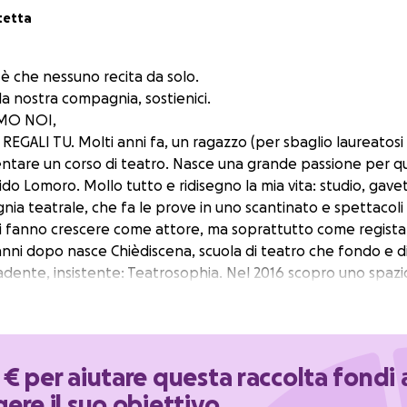
tetta
o è che nessuno recita da solo.
a nostra compagnia, sostienici.
AMO NOI,
REGALI TU. Molti anni fa, un ragazzo (per sbaglio laureatosi
ntare un corso di teatro. Nasce una grande passione per que
ido Lomoro. Mollo tutto e ridisegno la mia vita: studio, gav
ia teatrale, che fa le prove in uno scantinato e spettacol
 fanno crescere come attore, ma soprattutto come regista
nni dopo nasce Chièdiscena, scuola di teatro che fondo e di
adente, insistente: Teatrosophia. Nel 2016 scopro uno spazio
 passi da Piazza Navona. Capisco che il momento è arrivato. L
re un punto di riferimento del teatro romano. Nel 2018 Teat
e felicissima stagione e con immutato entusiasmo si allestis
la pandemia!
€ per aiutare questa raccolta fondi 
erò non mi scoraggia. Anzi si fa ispirazione per rinverdire le 
ere il suo obiettivo
tere nuove energie.