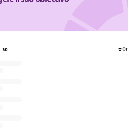
gione Teatrosophia si è ritagliato un posto rilevante all’in
 siamo soli! Nessun aiuto arriva dalle istituzioni. La cultura 
ere il fanalino di coda della nostra società! Se ti va dai il 
, perché la bellezza e la cultura possano continuare a sprig
Or
30