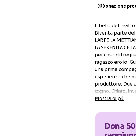
Donazione pro
Il bello del teatr
Diventa parte dell
L’ARTE LA METTI
LA SERENITÀ CE LA 
per caso di freque
ragazzo ero io: Gu
una prima compagn
esperienze che mi
produttore. Due a
sogno. Chiaro, inv
Vetrina n.7, a due
Mostra di più
da subito: diventa
inaugura la prima 
Fermo immagine: 
Dona 50 
La pausa forzata p
raggiung
progetti e immet