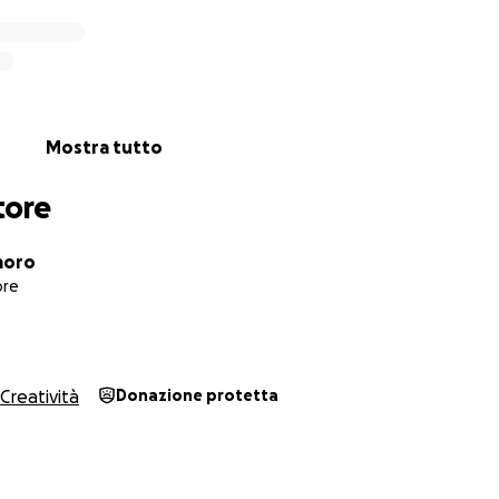
Mostra tutto
tore
moro
ore
Creatività
Donazione protetta