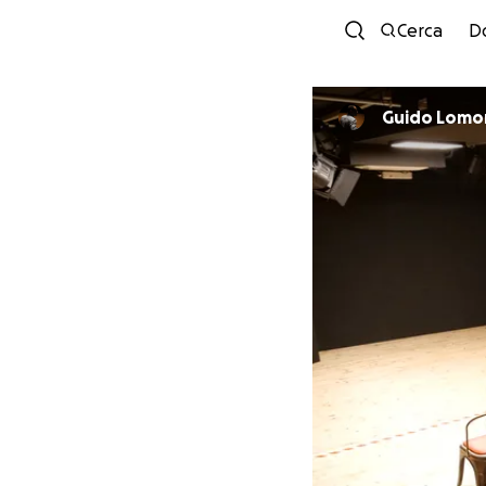
Cerca
D
Guido Lomo