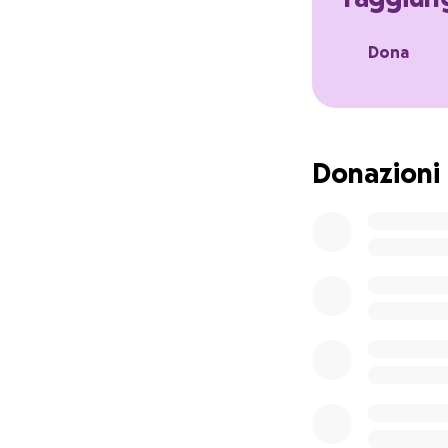
Stagione dopo sta
teatrale romano. Ma
Dona
possono sempre ess
anche piccolissimo
Teatrosophia!
Donazioni