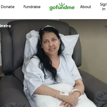
Sig
Skip to content
Donate
Fundraise
About
in
ineiro