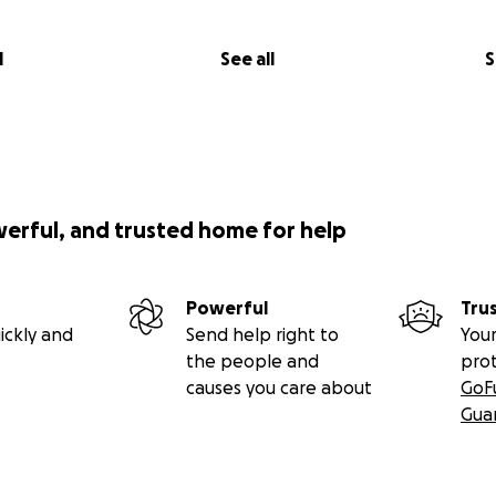
l
See all
S
werful, and trusted home for help
Powerful
Tru
ickly and
Send help right to
Your
the people and
pro
causes you care about
GoF
Gua