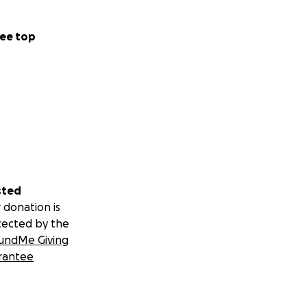
ee top
sted
 donation is
tected by the
undMe Giving
rantee