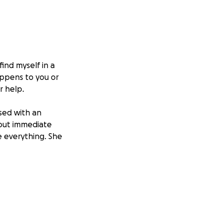
find myself in a
appens to you or
r help.
sed with an
hout immediate
e everything. She
hematosus since
e care post-
d, the hospital