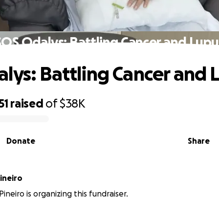
SOS Odalys: Battling Cancer and Lupu
lys: Battling Cancer and 
51
raised
of
$38K
Donate
Share
ineiro
Pineiro is organizing this fundraiser.