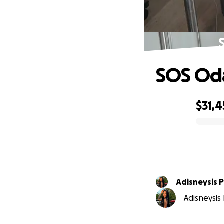
SOS Oda
$31,4
0% complete
Adisneysis P
Adisneysis 