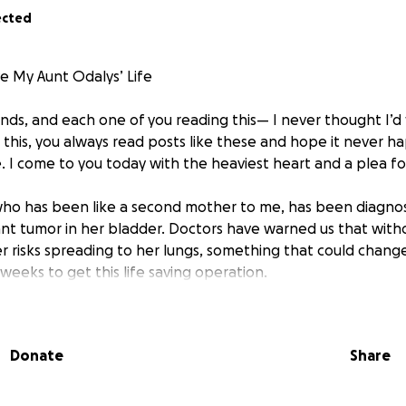
ected
 My Aunt Odalys’ Life
ends, and each one of you reading this— I never thought I’d 
e this, you always read posts like these and hope it never h
 I come to you today with the heaviest heart and a plea fo
who has been like a second mother to me, has been diagno
nt tumor in her bladder. Doctors have warned us that wit
er risks spreading to her lungs, something that could chang
weeks to get this life saving operation.
t any surgery. My aunt has been battling systemic lupus eryt
r condition complicates the procedure and requires intensiv
Donate
Share
makes the cost skyrocket. Without having the money in han
rd. Something that has been hard to face.