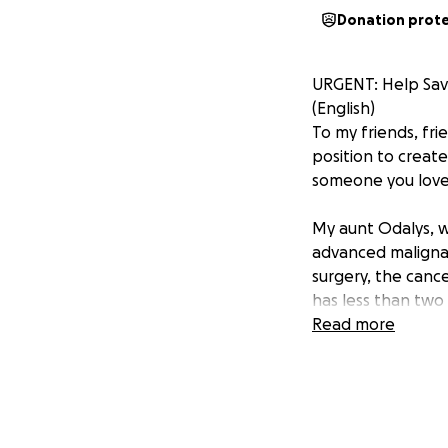
Donation prot
URGENT: Help Save
(English)
To my friends, fri
position to creat
someone you love.
My aunt Odalys, 
advanced maligna
surgery, the canc
has less than two 
Read more
But this isn’t jus
the age of 19. He
operation, which 
won’t move forwa