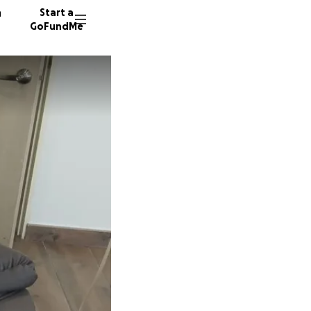
n
Start a
GoFundMe