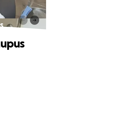
s
Lupus