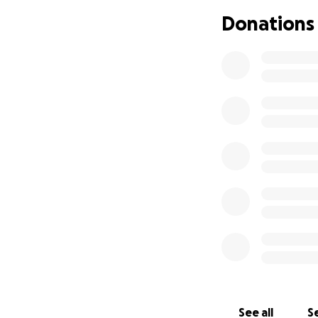
The total cost of 
Donations
and insurance won’
chance she has.
Odalys is the hear
mother herself. De
and hopeful. The d
fighting. And now,
We’re humbly askin
your prayers. Ever
From the bottom of
this fight. Please
being the beautifu
#SupportAndShare
See all
Se