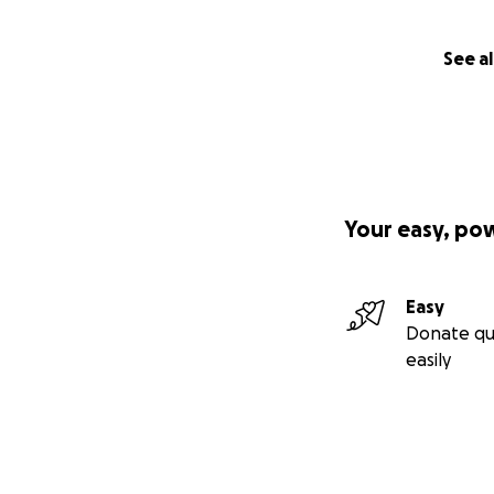
See al
Your easy, po
Easy
Donate qu
easily