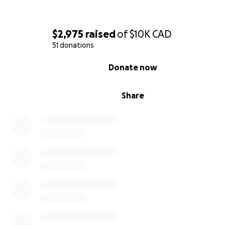
$2,975
raised
of
$10K
CAD
51 donations
0% complete
Donate now
Share