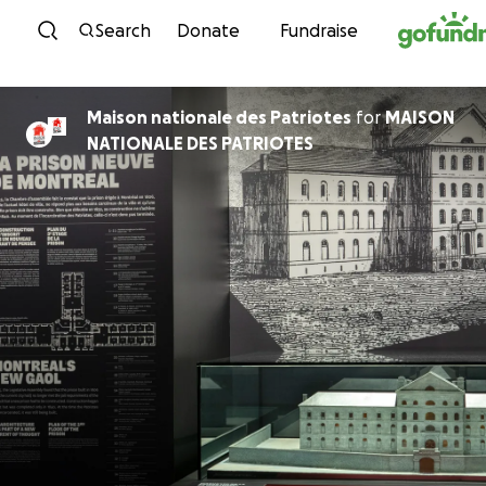
Skip to content
Search
Donate
Fundraise
Maison nationale des Patriotes
for
MAISON
NATIONALE DES PATRIOTES