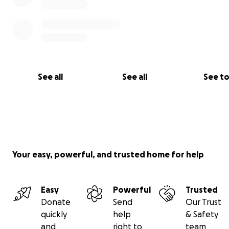
See all
See all
See t
Your easy, powerful, and trusted home for help
Easy
Powerful
Trusted
Donate
Send
Our Trust
quickly
help
& Safety
and
right to
team