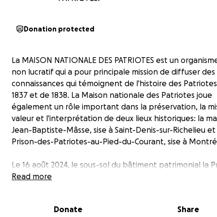
Donation protected
La MAISON NATIONALE DES PATRIOTES est un organisme
non lucratif qui a pour principale mission de diffuser des
connaissances qui témoignent de l'histoire des Patriote
1837 et de 1838. La Maison nationale des Patriotes joue
également un rôle important dans la préservation, la m
valeur et l'interprétation de deux lieux historiques: la m
Jean-Baptiste-Mâsse, sise à Saint-Denis-sur-Richelieu et 
Prison-des-Patriotes-au-Pied-du-Courant, sise à Montré
Le 16 août 2024, le sous-sol du bâtiment patrimonial la P
des-Patriotes-au-Pied-du-Courant, propriété de Télé-
Read more
et la SODEC, a été inondé dû au bris d'aqueduc sur le b
René-Lévesque à Montréal. Le musée a subi d'importan
Donate
Share
dommages et nous n'avons malheureusement eu d'autre