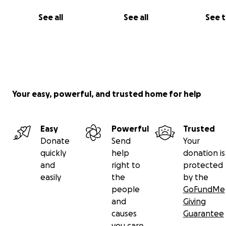
See all
See all
See 
Your easy, powerful, and trusted home for help
Easy
Powerful
Trusted
Donate
Send
Your
quickly
help
donation is
and
right to
protected
easily
the
by the
people
GoFundMe
and
Giving
causes
Guarantee
you care