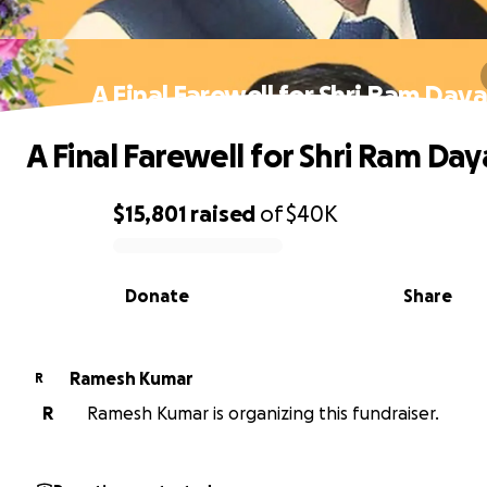
A Final Farewell for Shri Ram Daya
A Final Farewell for Shri Ram Day
$15,801
raised
of
$40K
0% complete
Donate
Share
Ramesh Kumar
R
R
Ramesh Kumar is organizing this fundraiser.