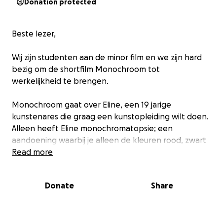
Donation protected
Beste lezer,
Wij zijn studenten aan de minor film en we zijn hard
bezig om de shortfilm Monochroom tot
werkelijkheid te brengen.
Monochroom gaat over Eline, een 19 jarige
kunstenares die graag een kunstopleiding wilt doen.
Alleen heeft Eline monochromatopsie; een
aandoening waarbij je alleen de kleuren rood, zwart
en wit ziet. Hierdoor wordt Eline afgewezen,
Read more
validisme heet dat. Validisme gebeurt helaas nog
veel te vaak. Het thema doorzettingsvermogen
Donate
Share
staat dan ook centraal in de shortfilm. Ook al wordt
de weg naar je droom bemoeilijkt, is het nog steeds
mogelijk om deze waar te maken.