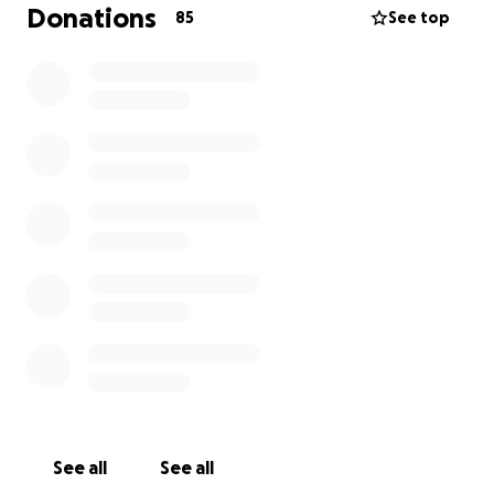
Donations
85
See top
Wij vinden het belangrijk om het verhaal van Eline te
vertellen. En daar hebben wij jouw hulp voor nodig.
Het maken van een shortfilm kost namelijk veel
geld. Voor camera apparatuur, catering, props,
reiskosten, locaties en nog veel meer.
Wij verwachten rond de €2000,- nodig te hebben,
daarom vragen wij jou om een bijdrage. Dan kunnen
wij samen meer bewustzijn over dit onderwerp
creëren.
Met iedere bijdrage, groot of klein, zijn wij
ontzettend blij. Iedereen krijgt van ons als bedankje
een filmpje vanaf de set én krijgt de film te zien als
hij af is.
Maar iedereen die een bedrag van €20 of meer
See all
See all
doneert komt ook nog eens in de credits te staan.