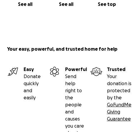
See all
See all
See top
Your easy, powerful, and trusted home for help
Easy
Powerful
Trusted
Donate
Send
Your
quickly
help
donation is
and
right to
protected
easily
the
by the
people
GoFundMe
and
Giving
causes
Guarantee
you care