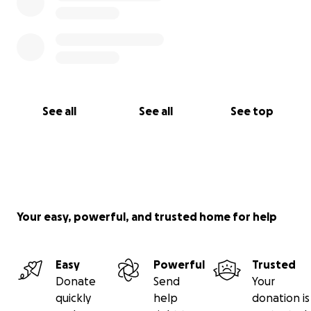
See all
See all
See top
Your easy, powerful, and trusted home for help
Easy
Powerful
Trusted
Donate
Send
Your
quickly
help
donation is