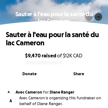
Sauter à l'eau pour la santé du
lac Cameron
Sauter à l'eau pour la santé du
lac Cameron
$9,470
raised
of
$12K
CAD
0% complete
Donate
Share
Avec Cameron
for
Diane Ranger
A
Avec Cameron is organizing this fundraiser on
A
behalf of Diane Ranger.