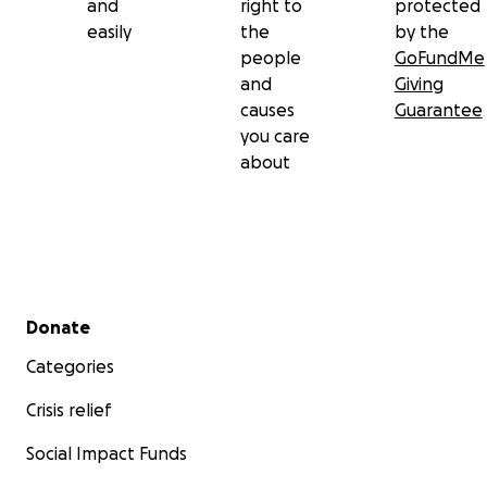
and
right to
protected
easily
the
by the
people
GoFundMe
and
Giving
causes
Guarantee
you care
about
Secondary menu
Donate
Categories
Crisis relief
Social Impact Funds