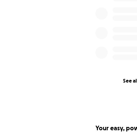
See al
Your easy, po