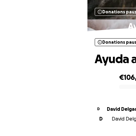
Donations pau
Ay
Donations pau
Ayuda a 
€106
0% complete
David Delga
D
D
David Delg