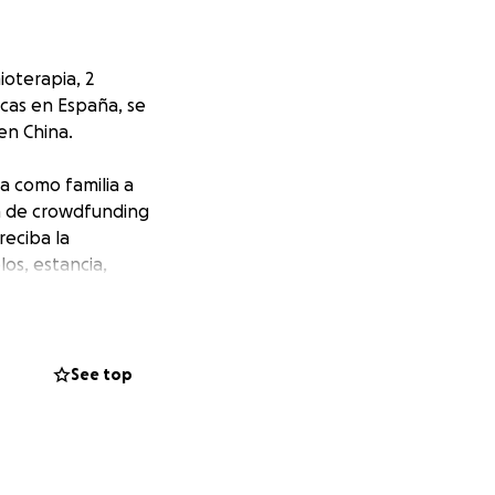
ioterapia, 2
icas en España, se
en China.
a como familia a
ña de crowdfunding
reciba la
os, estancia,
os derivados del
 de que la vida
See top
nuestros brazos.
cada victoria.