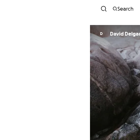
Search
David Delga
D