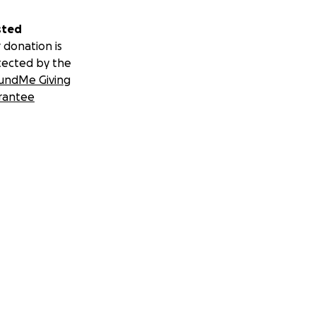
sted
 donation is
tected by the
undMe Giving
rantee