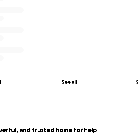
l
See all
S
werful, and trusted home for help