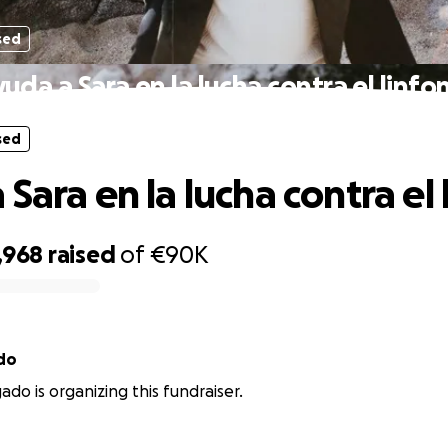
sed
uda a Sara en la lucha contra el linf
sed
Sara en la lucha contra el
,968
raised
of
€90K
do
ado is organizing this fundraiser.