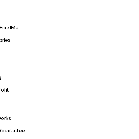
GoFundMe
ories
g
ofit
orks
 Guarantee