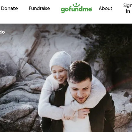
Sig
Skip to content
Donate
Fundraise
About
in
do