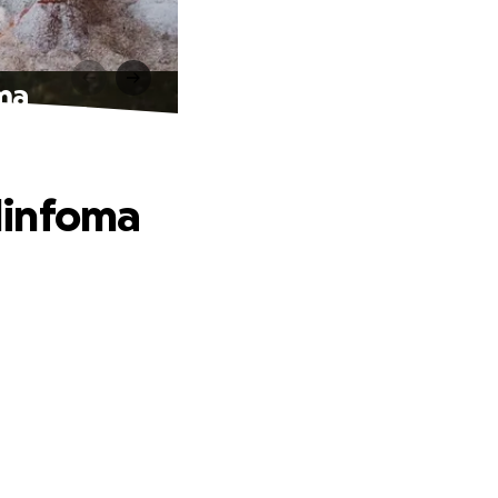
oma
 linfoma