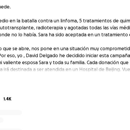
uede.
dio en la batalla contra un linfoma, 5 tratamientos de quim
autotransplante, radioterapia y agotadas todas las vías méd
nde no lo había. Sara ha sido aceptada en un tratamiento 
o que se abre, nos pone en una situación muy comprometid
Por eso, yo , David Delgado he decidido iniciar esta campa
 valiente esposa Sara y toda su familia. Cada donación que 
irá destinada a ser atendida en un Hospital de Beijing. Vuel
ible UVI, gastos de tratamientos paralelos, y todos los gast
ecibirá.
e extrema gravedad. Somos conscientes ahora más que nunca
1.4K
 y que pertenece a Dios. El está marcando la ruta.
ra generosidad. Hay una familia muy grande que sostiene 
ros. Que llora con nosotros. Que se alegra con nosotros en 