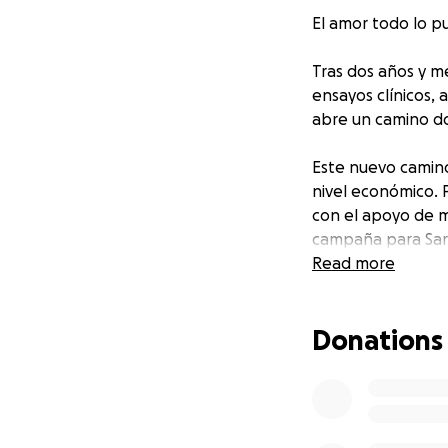
El amor todo lo p
Tras dos años y me
ensayos clínicos, 
abre un camino do
Este nuevo camin
nivel económico. 
con el apoyo de mi
campaña para Sara 
gastos de una pos
Read more
tratamiento que r
Donations
La situación es d
es algo muy frágil
Agradecemos vuest
Que ora con nosot