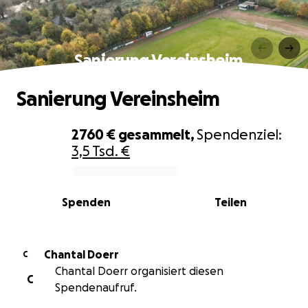
Sanierung Vereinsheim
Sanierung Vereinsheim
2760 €
gesammelt,
Spendenziel:
3,5 Tsd. €
0% complete
Spenden
Teilen
Chantal Doerr
C
Chantal Doerr organisiert diesen
C
Spendenaufruf.