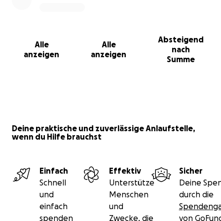
Absteigend
Alle
Alle
nach
anzeigen
anzeigen
Summe
Deine praktische und zuverlässige Anlaufstelle,
wenn du Hilfe brauchst
Einfach
Effektiv
Sicher
Schnell
Unterstütze
Deine Spen
und
Menschen
durch die
einfach
und
Spendenga
spenden
Zwecke, die
von GoFu