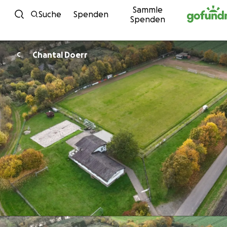
Sammle
Zum Inhalt
Suche
Spenden
Spenden
Chantal Doerr
C