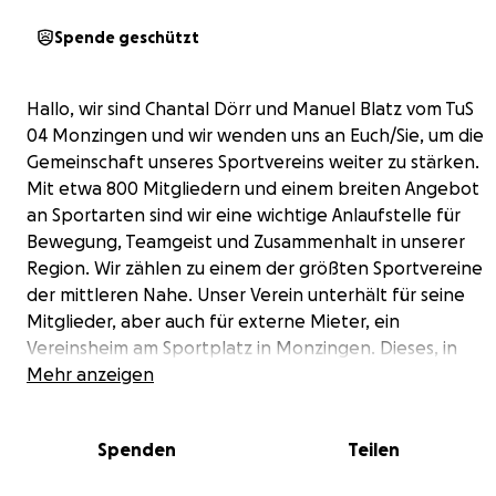
Spende geschützt
Hallo, wir sind Chantal Dörr und Manuel Blatz vom TuS
04 Monzingen und wir wenden uns an Euch/Sie, um die
Gemeinschaft unseres Sportvereins weiter zu stärken.
Mit etwa 800 Mitgliedern und einem breiten Angebot
an Sportarten sind wir eine wichtige Anlaufstelle für
Bewegung, Teamgeist und Zusammenhalt in unserer
Region. Wir zählen zu einem der größten Sportvereine
der mittleren Nahe. Unser Verein unterhält für seine
Mitglieder, aber auch für externe Mieter, ein
Vereinsheim am Sportplatz in Monzingen. Dieses, in
den 90er Jahren erbaute, Vereinsheim ist für alle
Mehr anzeigen
Abteilungen ein Treffpunkt zum Zusammenkommen.
Über die Jahre hat sich hier allerdings einiges an
Spenden
Teilen
Renovierungsbedarf ergeben. Eine Gruppe
ehemaliger Aktiver hat sich dazu bereit erklärt in